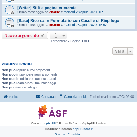
[Writer] Stili e pagine numerate
Ultimo messaggio da
charlie
«
martedì 28 aprile 2020, 16:17
[Base] Ricerca in Formulario con Caselle di Riepilogo
Ultimo messaggio da
charlie
«
martedì 28 aprile 2020, 15:52
Nuovo argomento
10 argomenti • Pagina
1
di
1
Vai a
PERMESSI FORUM
Non puoi
aprire nuovi argomenti
Non puoi
rispondere negli argomenti
Non puoi
modificare i tuoi messaggi
Non puoi
cancellare i tuoi messaggi
Non puoi
inviare allegati
Indice
Contattaci
Cancella cookie
Tutti gli orari sono
UTC+02:00
Creato da
phpBB
® Forum Software © phpBB Limited
Traduzione Italiana
phpBB-Italia.it
Privacy
|
Condizioni