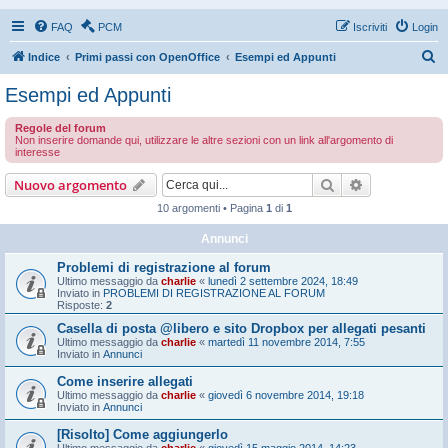
FAQ
PCM
Iscriviti
Login
C
Indice
Primi passi con OpenOffice
Esempi ed Appunti
e
Esempi ed Appunti
r
Regole del forum
c
Non inserire domande qui, utilizzare le altre sezioni con un link all'argomento di
interesse
a
Cerca
Ricerca avan
Nuovo argomento
10 argomenti • Pagina
1
di
1
Annunci
Problemi di registrazione al forum
Ultimo messaggio da
charlie
«
lunedì 2 settembre 2024, 18:49
Inviato in
PROBLEMI DI REGISTRAZIONE AL FORUM
Risposte:
2
Casella di posta @libero e sito Dropbox per allegati pesanti
Ultimo messaggio da
charlie
«
martedì 11 novembre 2014, 7:55
Inviato in
Annunci
Come inserire allegati
Ultimo messaggio da
charlie
«
giovedì 6 novembre 2014, 19:18
Inviato in
Annunci
[Risolto] Come aggiungerlo