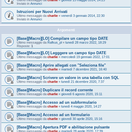
Ultimo messaggio da
charlie
«
giovedì 15 maggio 2014, 14:23
Inviato in
Annunci
Istruzioni per Nuovi Arrivati
Ultimo messaggio da
charlie
«
venerdì 3 gennaio 2014, 22:30
Inviato in
Annunci
Argomenti
[Base][Macro][LO] Compilare un campo tipo DATE
Ultimo messaggio da
Rafkus_pl
«
lunedì 28 marzo 2022, 18:29
Risposte:
1
[Base][Macro][LO] Legggere un campo tipo DATE
Ultimo messaggio da
charlie
«
mercoledì 19 gennaio 2022, 17:01
[Base][Macro] Aprire allegati con "Seleziona file"
Ultimo messaggio da
charlie
«
martedì 7 dicembre 2021, 16:40
[Base][Macro] Scrivere un valore in una tabella con SQL
Ultimo messaggio da
charlie
«
lunedì 21 dicembre 2020, 7:37
[Base][Macro] Duplicare il record corrente
Ultimo messaggio da
charlie
«
giovedì 6 agosto 2020, 15:11
[Base][Macro] Accesso ad un subformulario
Ultimo messaggio da
charlie
«
lunedì 4 maggio 2020, 14:27
[Base][Macro] Accesso ad un formulario
Ultimo messaggio da
charlie
«
giovedì 30 aprile 2020, 15:16
[Base][Macro] Apertura PDF e abilitazione pulsante
Ultimo messaggio da
charlie
«
martedì 28 aprile 2020, 17:39