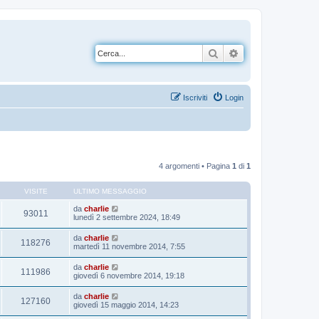
Cerca
Ricerca avanzata
Iscriviti
Login
4 argomenti • Pagina
1
di
1
VISITE
ULTIMO MESSAGGIO
da
charlie
93011
lunedì 2 settembre 2024, 18:49
da
charlie
118276
martedì 11 novembre 2014, 7:55
da
charlie
111986
giovedì 6 novembre 2014, 19:18
da
charlie
127160
giovedì 15 maggio 2014, 14:23