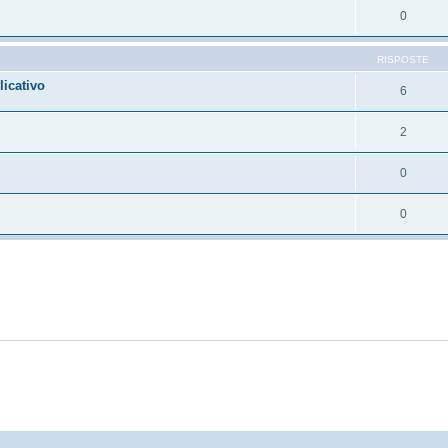
0
RISPOSTE
icativo
6
2
0
0