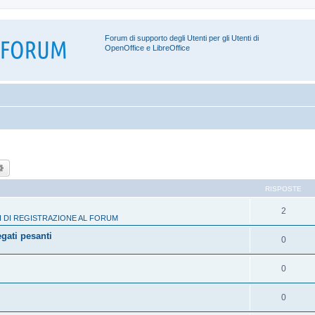
Forum di supporto degli Utenti per gli Utenti di
OpenOffice e LibreOffice
ca
Ricerca avanzata
RISPOSTE
2
 DI REGISTRAZIONE AL FORUM
egati pesanti
0
0
0