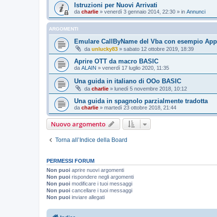
Istruzioni per Nuovi Arrivati
da
charlie
»
venerdì 3 gennaio 2014, 22:30
» in
Annunci
ARGOMENTI
Emulare CallByName del Vba con esempio Appl
da
unlucky83
»
sabato 12 ottobre 2019, 18:39
Aprire OTT da macro BASIC
da
ALAIN
»
venerdì 17 luglio 2020, 11:35
Una guida in italiano di OOo BASIC
da
charlie
»
lunedì 5 novembre 2018, 10:12
Una guida in spagnolo parzialmente tradotta
da
charlie
»
martedì 23 ottobre 2018, 21:44
Nuovo argomento
Torna all’Indice della Board
PERMESSI FORUM
Non puoi
aprire nuovi argomenti
Non puoi
rispondere negli argomenti
Non puoi
modificare i tuoi messaggi
Non puoi
cancellare i tuoi messaggi
Non puoi
inviare allegati