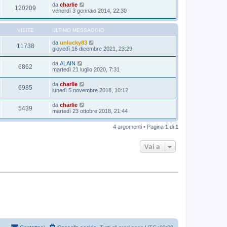
da
charlie
120209
venerdì 3 gennaio 2014, 22:30
VISITE
ULTIMO MESSAGGIO
da
unlucky83
11738
giovedì 16 dicembre 2021, 23:29
da
ALAIN
6862
martedì 21 luglio 2020, 7:31
da
charlie
6985
lunedì 5 novembre 2018, 10:12
da
charlie
5439
martedì 23 ottobre 2018, 21:44
4 argomenti • Pagina
1
di
1
Vai a