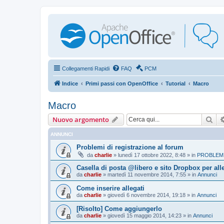
Collegamenti Rapidi
FAQ
PCM
Indice
Primi passi con OpenOffice
Tutorial
Macro
Macro
Cer
Nuovo argomento
ANNUNCI
Problemi di registrazione al forum
da
charlie
»
lunedì 17 ottobre 2022, 8:48
» in
PROBLEMI
Casella di posta @libero e sito Dropbox per all
da
charlie
»
martedì 11 novembre 2014, 7:55
» in
Annunci
Come inserire allegati
da
charlie
»
giovedì 6 novembre 2014, 19:18
» in
Annunci
[Risolto] Come aggiungerlo
da
charlie
»
giovedì 15 maggio 2014, 14:23
» in
Annunci