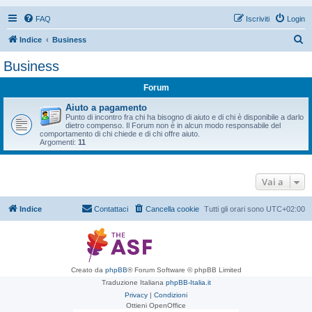
FAQ
Iscriviti
Login
C
Indice
Business
e
Business
r
Forum
c
a
Aiuto a pagamento
Punto di incontro fra chi ha bisogno di aiuto e di chi è disponibile a darlo
dietro compenso. Il Forum non è in alcun modo responsabile del
comportamento di chi chiede e di chi offre aiuto.
Argomenti:
11
Vai a
Indice
Contattaci
Cancella cookie
Tutti gli orari sono
UTC+02:00
Creato da
phpBB
® Forum Software © phpBB Limited
Traduzione Italiana
phpBB-Italia.it
Privacy
|
Condizioni
Ottieni OpenOffice