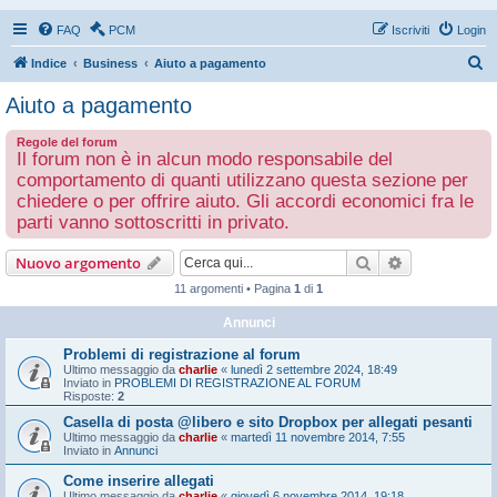
FAQ
PCM
Iscriviti
Login
C
Indice
Business
Aiuto a pagamento
e
Aiuto a pagamento
r
Regole del forum
c
Il forum non è in alcun modo responsabile del
a
comportamento di quanti utilizzano questa sezione per
chiedere o per offrire aiuto. Gli accordi economici fra le
parti vanno sottoscritti in privato.
Cerca
Ricerca avan
Nuovo argomento
11 argomenti • Pagina
1
di
1
Annunci
Problemi di registrazione al forum
Ultimo messaggio da
charlie
«
lunedì 2 settembre 2024, 18:49
Inviato in
PROBLEMI DI REGISTRAZIONE AL FORUM
Risposte:
2
Casella di posta @libero e sito Dropbox per allegati pesanti
Ultimo messaggio da
charlie
«
martedì 11 novembre 2014, 7:55
Inviato in
Annunci
Come inserire allegati
Ultimo messaggio da
charlie
«
giovedì 6 novembre 2014, 19:18