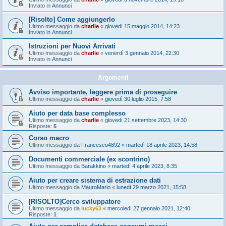
Inviato in
Annunci
[Risolto] Come aggiungerlo
Ultimo messaggio da
charlie
«
giovedì 15 maggio 2014, 14:23
Inviato in
Annunci
Istruzioni per Nuovi Arrivati
Ultimo messaggio da
charlie
«
venerdì 3 gennaio 2014, 22:30
Inviato in
Annunci
Argomenti
Avviso importante, leggere prima di proseguire
Ultimo messaggio da
charlie
«
giovedì 30 luglio 2015, 7:58
Aiuto per data base complesso
Ultimo messaggio da
charlie
«
giovedì 21 settembre 2023, 14:30
Risposte:
5
Corso macro
Ultimo messaggio da
Francesco4892
«
martedì 18 aprile 2023, 14:58
Documenti commerciale (ex scontrino)
Ultimo messaggio da
Barakkino
«
martedì 4 aprile 2023, 8:35
Aiuto per creare sistema di estrazione dati
Ultimo messaggio da
MauroMario
«
lunedì 29 marzo 2021, 15:58
[RISOLTO]Cerco sviluppatore
Ultimo messaggio da
lucky63
«
mercoledì 27 gennaio 2021, 12:40
Risposte:
1