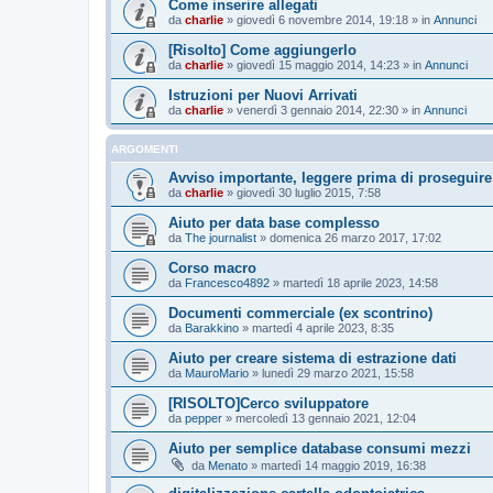
Come inserire allegati
da
charlie
»
giovedì 6 novembre 2014, 19:18
» in
Annunci
[Risolto] Come aggiungerlo
da
charlie
»
giovedì 15 maggio 2014, 14:23
» in
Annunci
Istruzioni per Nuovi Arrivati
da
charlie
»
venerdì 3 gennaio 2014, 22:30
» in
Annunci
ARGOMENTI
Avviso importante, leggere prima di proseguire
da
charlie
»
giovedì 30 luglio 2015, 7:58
Aiuto per data base complesso
da
The journalist
»
domenica 26 marzo 2017, 17:02
Corso macro
da
Francesco4892
»
martedì 18 aprile 2023, 14:58
Documenti commerciale (ex scontrino)
da
Barakkino
»
martedì 4 aprile 2023, 8:35
Aiuto per creare sistema di estrazione dati
da
MauroMario
»
lunedì 29 marzo 2021, 15:58
[RISOLTO]Cerco sviluppatore
da
pepper
»
mercoledì 13 gennaio 2021, 12:04
Aiuto per semplice database consumi mezzi
da
Menato
»
martedì 14 maggio 2019, 16:38