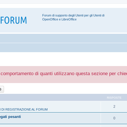
Forum di supporto degli Utenti per gli Utenti di
OpenOffice e LibreOffice
 comportamento di quanti utilizzano questa sezione per chiede
ca
Ricerca avanzata
RISPOSTE
2
 DI REGISTRAZIONE AL FORUM
egati pesanti
0