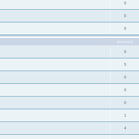
0
0
0
RISPOSTE
0
5
0
0
0
1
4