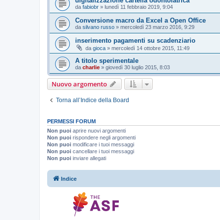
digitalizzazione cartella odontoiatrica
da
fabiobr
»
lunedì 11 febbraio 2019, 9:04
Conversione macro da Excel a Open Office
da
silvano russo
»
mercoledì 23 marzo 2016, 9:29
inserimento pagamenti su scadenziario
da
gioca
»
mercoledì 14 ottobre 2015, 11:49
A titolo sperimentale
da
charlie
»
giovedì 30 luglio 2015, 8:03
Nuovo argomento
Torna all’Indice della Board
PERMESSI FORUM
Non puoi
aprire nuovi argomenti
Non puoi
rispondere negli argomenti
Non puoi
modificare i tuoi messaggi
Non puoi
cancellare i tuoi messaggi
Non puoi
inviare allegati
Indice