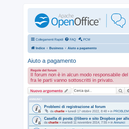
Collegamenti Rapidi
FAQ
PCM
Indice
Business
Aiuto a pagamento
Aiuto a pagamento
Regole del forum
Il forum non è in alcun modo responsabile del
fra le parti vanno sottoscritti in privato.
Cer
Nuovo argomento
ANNUNCI
Problemi di registrazione al forum
da
charlie
»
lunedì 17 ottobre 2022, 8:48
» in
PROBLEMI
Casella di posta @libero e sito Dropbox per all
da
charlie
»
martedì 11 novembre 2014, 7:55
» in
Annunci