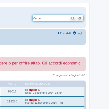
Cerca
Ricerca avanzata
Iscriviti
Login
re o per offrire aiuto. Gli accordi economici
11 argomenti • Pagina
1
di
1
VISITE
ULTIMO MESSAGGIO
da
charlie
93011
lunedì 2 settembre 2024, 18:49
da
charlie
118276
martedì 11 novembre 2014, 7:55