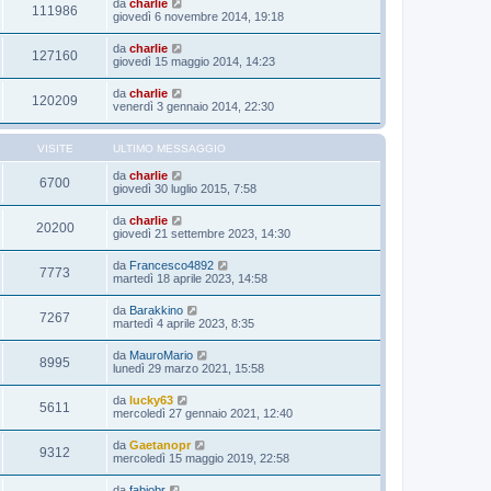
da
charlie
111986
giovedì 6 novembre 2014, 19:18
da
charlie
127160
giovedì 15 maggio 2014, 14:23
da
charlie
120209
venerdì 3 gennaio 2014, 22:30
VISITE
ULTIMO MESSAGGIO
da
charlie
6700
giovedì 30 luglio 2015, 7:58
da
charlie
20200
giovedì 21 settembre 2023, 14:30
da
Francesco4892
7773
martedì 18 aprile 2023, 14:58
da
Barakkino
7267
martedì 4 aprile 2023, 8:35
da
MauroMario
8995
lunedì 29 marzo 2021, 15:58
da
lucky63
5611
mercoledì 27 gennaio 2021, 12:40
da
Gaetanopr
9312
mercoledì 15 maggio 2019, 22:58
da
fabiobr