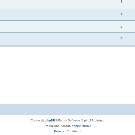
1
1
2
0
Creato da
phpBB
® Forum Software © phpBB Limited
Traduzione Italiana
phpBB-Italia.it
Privacy
|
Condizioni