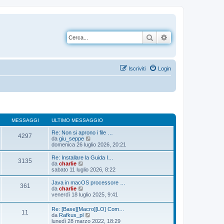
Cerca
Ricerca avanzata
Iscriviti
Login
MESSAGGI
ULTIMO MESSAGGIO
Re: Non si aprono i file …
4297
V
da
giu_seppe
e
domenica 26 luglio 2026, 20:21
d
i
Re: Installare la Guida I…
3135
u
V
da
charlie
l
e
sabato 11 luglio 2026, 8:22
t
d
i
i
Java in macOS processore …
361
m
u
V
da
charlie
o
l
e
venerdì 18 luglio 2025, 9:41
m
t
d
e
i
i
Re: [Base][Macro][LO] Com…
s
m
11
u
V
da
Rafkus_pl
s
o
l
e
lunedì 28 marzo 2022, 18:29
a
m