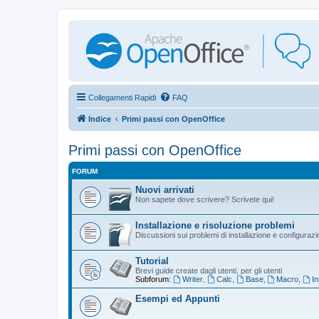
Collegamenti Rapidi
FAQ
Indice
Primi passi con OpenOffice
Primi passi con OpenOffice
FORUM
Nuovi arrivati
Non sapete dove scrivere? Scrivete qui!
Installazione e risoluzione problemi
Discussioni sui problemi di installazione e configuraz
Tutorial
Brevi guide create dagli utenti, per gli utenti
Subforum:
Writer
,
Calc
,
Base
,
Macro
,
In
Esempi ed Appunti