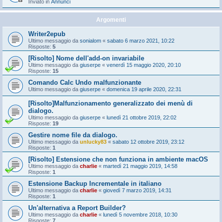
Inviato in
Annunci
Argomenti
Writer2epub
Ultimo messaggio da
sonialom
«
sabato 6 marzo 2021, 10:22
Risposte:
5
[Risolto] Nome dell'add-on invariabile
Ultimo messaggio da
giuserpe
«
venerdì 15 maggio 2020, 20:10
Risposte:
15
Comando Calc Undo malfunzionante
Ultimo messaggio da
giuserpe
«
domenica 19 aprile 2020, 22:31
[Risolto]Malfunzionamento generalizzato dei menù di
dialogo.
Ultimo messaggio da
giuserpe
«
lunedì 21 ottobre 2019, 22:02
Risposte:
19
Gestire nome file da dialogo.
Ultimo messaggio da
unlucky83
«
sabato 12 ottobre 2019, 23:12
Risposte:
1
[Risolto] Estensione che non funziona in ambiente macOS
Ultimo messaggio da
charlie
«
martedì 21 maggio 2019, 14:58
Risposte:
1
Estensione Backup Incrementale in italiano
Ultimo messaggio da
charlie
«
giovedì 7 marzo 2019, 14:31
Risposte:
1
Un'alternativa a Report Builder?
Ultimo messaggio da
charlie
«
lunedì 5 novembre 2018, 10:30
Risposte:
7