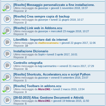
[Risolto] Messaggio personalizzato a fine installazione.
Ultimo messaggio da
giuserpe
«
giovedì 1 novembre 2018, 19:37
Risposte:
2
[Risolto] Crea sempre copia di backup
Ultimo messaggio da
giuserpe
«
lunedì 11 giugno 2018, 10:17
Risposte:
2
[Risolto] Link web in Addons.xcu
Ultimo messaggio da
giuserpe
«
mercoledì 23 maggio 2018, 10:27
Risposte:
3
LibreWeb - Importare dati da internet
Ultimo messaggio da
vladboscaneanu
«
giovedì 22 giugno 2017, 11:06
Risposte:
10
Installazione Dizionario
Ultimo messaggio da
Sophi
«
lunedì 3 aprile 2017, 16:01
Risposte:
2
Controllo ortografia
Ultimo messaggio da
luigi.sammartino
«
venerdì 31 marzo 2017, 17:29
Risposte:
11
[Risolto] Shortcuts, Accelerators.xcu e script Python
Ultimo messaggio da
giuserpe
«
venerdì 9 settembre 2016, 23:07
Risposte:
1
[Risolto] Toolbars in addons.xcu
Ultimo messaggio da
Mizio1961
«
lunedì 2 marzo 2015, 13:54
Risposte:
3
[28-02-2015] Alba: Gestione Documenti e Attività
Ultimo messaggio da
Mizio1961
«
giovedì 19 febbraio 2015, 11:50
Risposte:
5