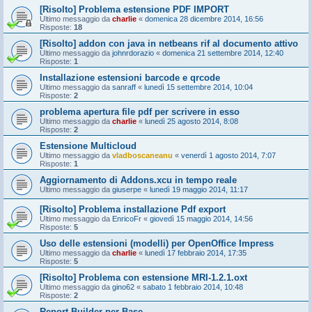
[Risolto] Problema estensione PDF IMPORT
Ultimo messaggio da
charlie
«
domenica 28 dicembre 2014, 16:56
Risposte:
18
[Risolto] addon con java in netbeans rif al documento attivo
Ultimo messaggio da
johnrdorazio
«
domenica 21 settembre 2014, 12:40
Risposte:
1
Installazione estensioni barcode e qrcode
Ultimo messaggio da
sanraff
«
lunedì 15 settembre 2014, 10:04
Risposte:
2
problema apertura file pdf per scrivere in esso
Ultimo messaggio da
charlie
«
lunedì 25 agosto 2014, 8:08
Risposte:
2
Estensione Multicloud
Ultimo messaggio da
vladboscaneanu
«
venerdì 1 agosto 2014, 7:07
Risposte:
1
Aggiornamento di Addons.xcu in tempo reale
Ultimo messaggio da
giuserpe
«
lunedì 19 maggio 2014, 11:17
[Risolto] Problema installazione Pdf export
Ultimo messaggio da
EnricoFr
«
giovedì 15 maggio 2014, 14:56
Risposte:
5
Uso delle estensioni (modelli) per OpenOffice Impress
Ultimo messaggio da
charlie
«
lunedì 17 febbraio 2014, 17:35
Risposte:
5
[Risolto] Problema con estensione MRI-1.2.1.oxt
Ultimo messaggio da
gino62
«
sabato 1 febbraio 2014, 10:48
Risposte:
2
Report Builder per Base