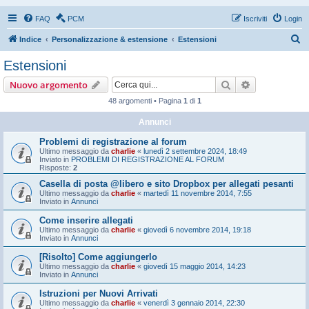
FAQ
PCM
Iscriviti
Login
C
Indice
Personalizzazione & estensione
Estensioni
e
Estensioni
r
Cerca
Ricerca avan
Nuovo argomento
c
48 argomenti • Pagina
1
di
1
a
Annunci
Problemi di registrazione al forum
Ultimo messaggio da
charlie
«
lunedì 2 settembre 2024, 18:49
Inviato in
PROBLEMI DI REGISTRAZIONE AL FORUM
Risposte:
2
Casella di posta @libero e sito Dropbox per allegati pesanti
Ultimo messaggio da
charlie
«
martedì 11 novembre 2014, 7:55
Inviato in
Annunci
Come inserire allegati
Ultimo messaggio da
charlie
«
giovedì 6 novembre 2014, 19:18
Inviato in
Annunci
[Risolto] Come aggiungerlo
Ultimo messaggio da
charlie
«
giovedì 15 maggio 2014, 14:23
Inviato in
Annunci
Istruzioni per Nuovi Arrivati
Ultimo messaggio da
charlie
«
venerdì 3 gennaio 2014, 22:30