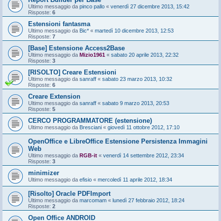
Ultimo messaggio da
pinco pallo
«
venerdì 27 dicembre 2013, 15:42
Risposte:
6
Estensioni fantasma
Ultimo messaggio da
Bic*
«
martedì 10 dicembre 2013, 12:53
Risposte:
7
[Base] Estensione Access2Base
Ultimo messaggio da
Mizio1961
«
sabato 20 aprile 2013, 22:32
Risposte:
3
[RISOLTO] Creare Estensioni
Ultimo messaggio da
sanraff
«
sabato 23 marzo 2013, 10:32
Risposte:
6
Creare Extension
Ultimo messaggio da
sanraff
«
sabato 9 marzo 2013, 20:53
Risposte:
5
CERCO PROGRAMMATORE (estensione)
Ultimo messaggio da
Bresciani
«
giovedì 11 ottobre 2012, 17:10
OpenOffice e LibreOffice Estensione Persistenza Immagini
Web
Ultimo messaggio da
RGB-it
«
venerdì 14 settembre 2012, 23:34
Risposte:
3
minimizer
Ultimo messaggio da
efisio
«
mercoledì 11 aprile 2012, 18:34
[Risolto] Oracle PDFImport
Ultimo messaggio da
marcomam
«
lunedì 27 febbraio 2012, 18:24
Risposte:
2
Open Office ANDROID