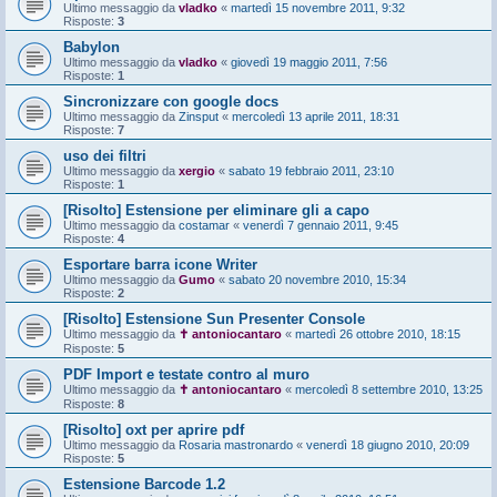
Ultimo messaggio da
vladko
«
martedì 15 novembre 2011, 9:32
Risposte:
3
Babylon
Ultimo messaggio da
vladko
«
giovedì 19 maggio 2011, 7:56
Risposte:
1
Sincronizzare con google docs
Ultimo messaggio da
Zinsput
«
mercoledì 13 aprile 2011, 18:31
Risposte:
7
uso dei filtri
Ultimo messaggio da
xergio
«
sabato 19 febbraio 2011, 23:10
Risposte:
1
[Risolto] Estensione per eliminare gli a capo
Ultimo messaggio da
costamar
«
venerdì 7 gennaio 2011, 9:45
Risposte:
4
Esportare barra icone Writer
Ultimo messaggio da
Gumo
«
sabato 20 novembre 2010, 15:34
Risposte:
2
[Risolto] Estensione Sun Presenter Console
Ultimo messaggio da
✝ antoniocantaro
«
martedì 26 ottobre 2010, 18:15
Risposte:
5
PDF Import e testate contro al muro
Ultimo messaggio da
✝ antoniocantaro
«
mercoledì 8 settembre 2010, 13:25
Risposte:
8
[Risolto] oxt per aprire pdf
Ultimo messaggio da
Rosaria mastronardo
«
venerdì 18 giugno 2010, 20:09
Risposte:
5
Estensione Barcode 1.2