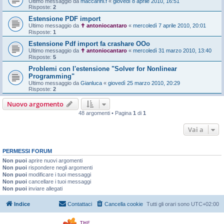
Ultimo messaggio da
maccarini.f
«
giovedì 8 aprile 2010, 16:51
Risposte:
2
Estensione PDF import
Ultimo messaggio da
✝ antoniocantaro
«
mercoledì 7 aprile 2010, 20:01
Risposte:
1
Estensione Pdf import fa crashare OOo
Ultimo messaggio da
✝ antoniocantaro
«
mercoledì 31 marzo 2010, 13:40
Risposte:
5
Problemi con l'estensione "Solver for Nonlinear
Programming"
Ultimo messaggio da
Gianluca
«
giovedì 25 marzo 2010, 20:29
Risposte:
2
Nuovo argomento
48 argomenti • Pagina
1
di
1
Vai a
PERMESSI FORUM
Non puoi
aprire nuovi argomenti
Non puoi
rispondere negli argomenti
Non puoi
modificare i tuoi messaggi
Non puoi
cancellare i tuoi messaggi
Non puoi
inviare allegati
Indice
Contattaci
Cancella cookie
Tutti gli orari sono
UTC+02:00