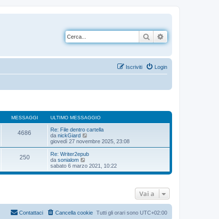
Cerca
Ricerca avanzata
Iscriviti
Login
MESSAGGI
ULTIMO MESSAGGIO
Re: File dentro cartella
4686
V
da
nickGiard
e
giovedì 27 novembre 2025, 23:08
d
i
Re: Writer2epub
250
u
V
da
sonialom
l
e
sabato 6 marzo 2021, 10:22
t
d
i
i
m
u
o
l
Vai a
m
t
e
i
s
m
s
o
Contattaci
Cancella cookie
Tutti gli orari sono
UTC+02:00
a
m