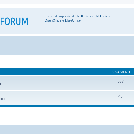
Forum di supporto degli Utenti per gli Utenti di
OpenOffice e LibreOffice
ARGOMENTI
687
I
48
ffice