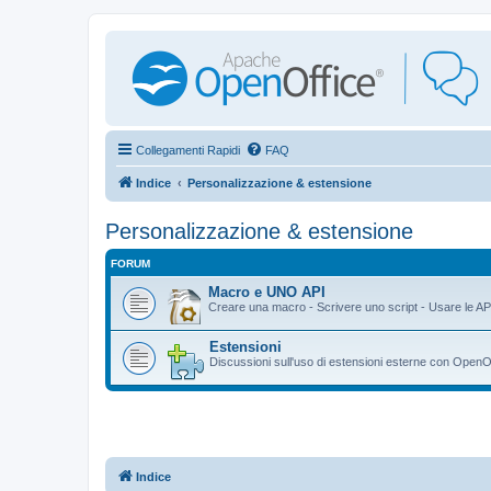
Collegamenti Rapidi
FAQ
Indice
Personalizzazione & estensione
Personalizzazione & estensione
FORUM
Macro e UNO API
Creare una macro - Scrivere uno script - Usare le AP
Estensioni
Discussioni sull'uso di estensioni esterne con OpenO
Indice