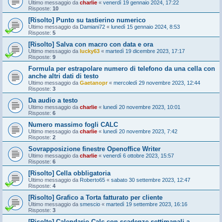
Ultimo messaggio da
charlie
«
venerdì 19 gennaio 2024, 17:22
Risposte:
10
[Risolto] Punto su tastierino numerico
Ultimo messaggio da
Damiani72
«
lunedì 15 gennaio 2024, 8:53
Risposte:
5
[Risolto] Salva con macro con data e ora
Ultimo messaggio da
lucky63
«
martedì 19 dicembre 2023, 17:17
Risposte:
9
Formula per estrapolare numero di telefono da una cella con
anche altri dati di testo
Ultimo messaggio da
Gaetanopr
«
mercoledì 29 novembre 2023, 12:44
Risposte:
3
Da audio a testo
Ultimo messaggio da
charlie
«
lunedì 20 novembre 2023, 10:01
Risposte:
6
Numero massimo fogli CALC
Ultimo messaggio da
charlie
«
lunedì 20 novembre 2023, 7:42
Risposte:
2
Sovrapposizione finestre Openoffice Writer
Ultimo messaggio da
charlie
«
venerdì 6 ottobre 2023, 15:57
Risposte:
6
[Risolto] Cella obbligatoria
Ultimo messaggio da
Roberto65
«
sabato 30 settembre 2023, 12:47
Risposte:
4
[Risolto] Grafico a Torta fatturato per cliente
Ultimo messaggio da
smescio
«
martedì 19 settembre 2023, 16:16
Risposte:
3
[Risolto] Calendario Calc con scadenze settimanali a