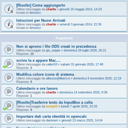
[Risolto] Come aggiungerlo
Ultimo messaggio da
charlie
«
giovedì 15 maggio 2014, 14:23
Inviato in
Annunci
Istruzioni per Nuovi Arrivati
Ultimo messaggio da
charlie
«
venerdì 3 gennaio 2014, 22:30
Inviato in
Annunci
Argomenti
Non si aprono i file ODS creati in precedenza
Ultimo messaggio da
giu_seppe
«
domenica 26 luglio 2026, 20:21
Risposte:
15
scrivo la e appare Mac....
Ultimo messaggio da
valter63
«
sabato 31 gennaio 2026, 17:48
Risposte:
2
Modifica colore icone di sistema
Ultimo messaggio da
albesse@libero.it
«
domenica 9 novembre 2025, 12:19
Risposte:
9
Calendario e ore lavoro
Ultimo messaggio da
charlie
«
domenica 14 settembre 2025, 9:36
Risposte:
1
[Risolto]Trasferire testo da InputBox a cella
Ultimo messaggio da
lucky63
«
lunedì 7 aprile 2025, 22:33
Risposte:
9
Importare dati carta identità in opencalc
Ultimo messaggio da
darioneri
«
giovedì 13 marzo 2025, 14:04