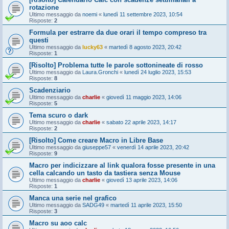
rotazione
Ultimo messaggio da
noemi
«
lunedì 11 settembre 2023, 10:54
Risposte:
2
Formula per estrarre da due orari il tempo compreso tra
questi
Ultimo messaggio da
lucky63
«
martedì 8 agosto 2023, 20:42
Risposte:
1
[Risolto] Problema tutte le parole sottonineate di rosso
Ultimo messaggio da
Laura.Gronchi
«
lunedì 24 luglio 2023, 15:53
Risposte:
8
Scadenziario
Ultimo messaggio da
charlie
«
giovedì 11 maggio 2023, 14:06
Risposte:
5
Tema scuro o dark
Ultimo messaggio da
charlie
«
sabato 22 aprile 2023, 14:17
Risposte:
2
[Risolto] Come creare Macro in Libre Base
Ultimo messaggio da
giuseppe57
«
venerdì 14 aprile 2023, 20:42
Risposte:
9
Macro per indicizzare al link qualora fosse presente in una
cella calcando un tasto da tastiera senza Mouse
Ultimo messaggio da
charlie
«
giovedì 13 aprile 2023, 14:06
Risposte:
1
Manca una serie nel grafico
Ultimo messaggio da
SADG49
«
martedì 11 aprile 2023, 15:50
Risposte:
3
Macro su aoo calc