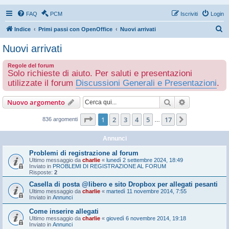
FAQ
PCM
Iscriviti
Login
C
Indice
Primi passi con OpenOffice
Nuovi arrivati
e
Nuovi arrivati
r
Regole del forum
c
Solo richieste di aiuto. Per saluti e presentazioni
a
utilizzate il forum
Discussioni Generali e Presentazioni
.
Cerca
Ricerca avan
Nuovo argomento
Pagina
1
di
17
1
2
3
4
5
17
Prossimo
836 argomenti
…
Annunci
Problemi di registrazione al forum
Ultimo messaggio da
charlie
«
lunedì 2 settembre 2024, 18:49
Inviato in
PROBLEMI DI REGISTRAZIONE AL FORUM
Risposte:
2
Casella di posta @libero e sito Dropbox per allegati pesanti
Ultimo messaggio da
charlie
«
martedì 11 novembre 2014, 7:55
Inviato in
Annunci
Come inserire allegati
Ultimo messaggio da
charlie
«
giovedì 6 novembre 2014, 19:18
Inviato in
Annunci