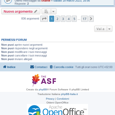
Ultimo messaggio da
charlie
«
sabato 18 marzo 2023, 16:56
Risposte:
2
Nuovo argomento
Pagina
1
di
17
1
2
3
4
5
17
Prossimo
836 argomenti
…
Vai a
PERMESSI FORUM
Non puoi
aprire nuovi argomenti
Non puoi
rispondere negli argomenti
Non puoi
modificare i tuoi messaggi
Non puoi
cancellare i tuoi messaggi
Non puoi
inviare allegati
Indice
Contattaci
Cancella cookie
Tutti gli orari sono
UTC+02:00
Creato da
phpBB
® Forum Software © phpBB Limited
Traduzione Italiana
phpBB-Italia.it
Privacy
|
Condizioni
Ottieni OpenOffice