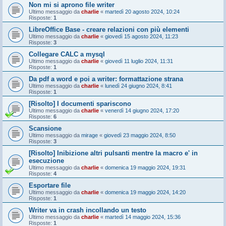
Non mi si aprono file writer
Ultimo messaggio da
charlie
«
martedì 20 agosto 2024, 10:24
Risposte:
1
LibreOffice Base - creare relazioni con più elementi
Ultimo messaggio da
charlie
«
giovedì 15 agosto 2024, 11:23
Risposte:
3
Collegare CALC a mysql
Ultimo messaggio da
charlie
«
giovedì 11 luglio 2024, 11:31
Risposte:
1
Da pdf a word e poi a writer: formattazione strana
Ultimo messaggio da
charlie
«
lunedì 24 giugno 2024, 8:41
Risposte:
1
[Risolto] I documenti spariscono
Ultimo messaggio da
charlie
«
venerdì 14 giugno 2024, 17:20
Risposte:
6
Scansione
Ultimo messaggio da
mirage
«
giovedì 23 maggio 2024, 8:50
Risposte:
3
[Risolto] Inibizione altri pulsanti mentre la macro e' in
esecuzione
Ultimo messaggio da
charlie
«
domenica 19 maggio 2024, 19:31
Risposte:
4
Esportare file
Ultimo messaggio da
charlie
«
domenica 19 maggio 2024, 14:20
Risposte:
1
Writer va in crash incollando un testo
Ultimo messaggio da
charlie
«
martedì 14 maggio 2024, 15:36
Risposte:
1