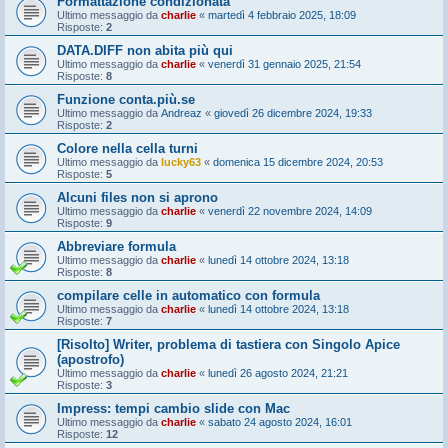
Formattazione condizionata
Ultimo messaggio da
charlie
«
martedì 4 febbraio 2025, 18:09
Risposte:
2
DATA.DIFF non abita più qui
Ultimo messaggio da
charlie
«
venerdì 31 gennaio 2025, 21:54
Risposte:
8
Funzione conta.più.se
Ultimo messaggio da
Andreaz
«
giovedì 26 dicembre 2024, 19:33
Risposte:
2
Colore nella cella turni
Ultimo messaggio da
lucky63
«
domenica 15 dicembre 2024, 20:53
Risposte:
5
Alcuni files non si aprono
Ultimo messaggio da
charlie
«
venerdì 22 novembre 2024, 14:09
Risposte:
9
Abbreviare formula
Ultimo messaggio da
charlie
«
lunedì 14 ottobre 2024, 13:18
Risposte:
8
compilare celle in automatico con formula
Ultimo messaggio da
charlie
«
lunedì 14 ottobre 2024, 13:18
Risposte:
7
[Risolto] Writer, problema di tastiera con Singolo Apice
(apostrofo)
Ultimo messaggio da
charlie
«
lunedì 26 agosto 2024, 21:21
Risposte:
3
Impress: tempi cambio slide con Mac
Ultimo messaggio da
charlie
«
sabato 24 agosto 2024, 16:01
Risposte:
12