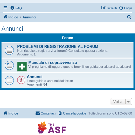
FAQ
Iscriviti
Login
C
Indice
Annunci
e
Annunci
r
Forum
c
a
PROBLEMI DI REGISTRAZIONE AL FORUM
Non riuscite a registrarvi al forum? Consultate questa sezione.
Argomenti:
1
Manuale di sopravvivenza
Vi preghiamo di leggere queste brevi linee guida per aiutarci ad aiutarvi
Annunci
Linee guida e annunci del forum
Argomenti:
84
Vai a
Indice
Contattaci
Cancella cookie
Tutti gli orari sono
UTC+02:00