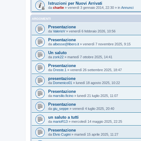
Istruzioni per Nuovi Arrivati
da
charlie
»
venerdì 3 gennaio 2014, 22:30
» in
Annunci
ARGOMENTI
Presentazione
da
ValerioV
»
venerdì 6 febbraio 2026, 10:56
Presentazione
da
albesse@libero.it
»
venerdì 7 novembre 2025, 9:15
Un saluto
da
zork22
»
martedì 7 ottobre 2025, 14:41
Presentazione
da
Oreste.1
»
venerdì 26 settembre 2025, 18:47
presentazione
da
Domenico01
»
lunedì 18 agosto 2025, 10:22
Presentazione
da
marsilio.ficino
»
lunedì 21 luglio 2025, 11:07
Presentazione
da
giu_seppe
»
venerdì 4 luglio 2025, 20:40
un saluto a tutti
da
marioR13
»
mercoledì 14 maggio 2025, 22:25
Presentazione
da
Elvio Cugini
»
martedì 15 aprile 2025, 11:27