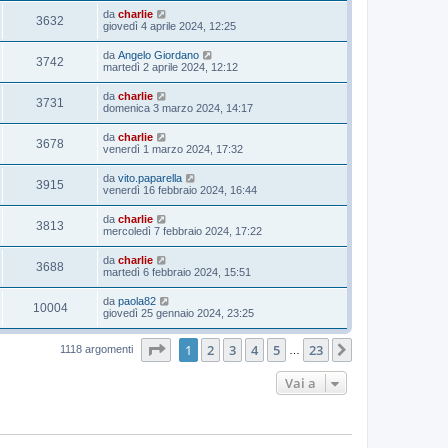
da
charlie
3632
giovedì 4 aprile 2024, 12:25
da
Angelo Giordano
3742
martedì 2 aprile 2024, 12:12
da
charlie
3731
domenica 3 marzo 2024, 14:17
da
charlie
3678
venerdì 1 marzo 2024, 17:32
da
vito.paparella
3915
venerdì 16 febbraio 2024, 16:44
da
charlie
3813
mercoledì 7 febbraio 2024, 17:22
da
charlie
3688
martedì 6 febbraio 2024, 15:51
da
paola82
10004
giovedì 25 gennaio 2024, 23:25
Pagina
1
di
23
1
2
3
4
5
23
Prossimo
1118 argomenti
…
Vai a