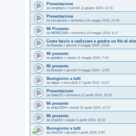
Presentazione
da
serghey1
»
martedì 11 giugno 2024, 12:31
Presentazione
da
ciro.iacono
»
domenica 19 maggio 2024, 15:59
Mi Presento
da
MERE2206
»
domenica 19 maggio 2024, 9:17
Come faccio a realizzare e gestire un file di d
da
Rosario
»
giovedì 9 maggio 2024, 13:06
Mi presento
da
giubilina
»
sabato 11 maggio 2024, 7:44
Mi presento
da
Rosario
»
giovedì 9 maggio 2024, 12:59
Buongiorno a tutti
da
Nippo
»
mercoledì 17 aprile 2024, 10:27
Presentazione
da
Solar23
»
domenica 21 aprile 2024, 18:20
Mi presento
da
writer2024
»
lunedì 22 aprile 2024, 22:37
Mi presento
da
Uran24
»
sabato 6 aprile 2024, 18:32
Buongiorno a tutti
da
Utm234
»
giovedì 4 aprile 2024, 8:50