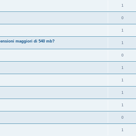
1
0
1
imensioni maggiori di 540 mb?
1
0
1
1
1
1
0
1