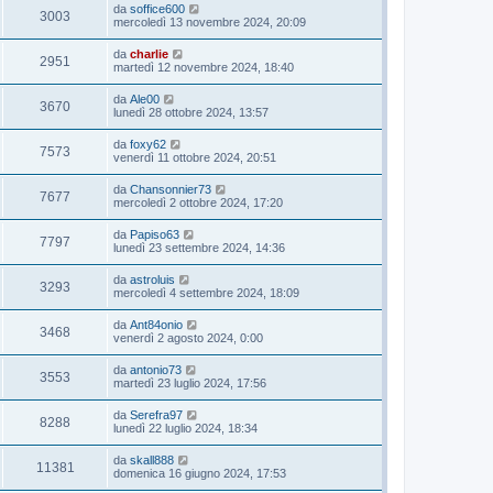
da
soffice600
3003
mercoledì 13 novembre 2024, 20:09
da
charlie
2951
martedì 12 novembre 2024, 18:40
da
Ale00
3670
lunedì 28 ottobre 2024, 13:57
da
foxy62
7573
venerdì 11 ottobre 2024, 20:51
da
Chansonnier73
7677
mercoledì 2 ottobre 2024, 17:20
da
Papiso63
7797
lunedì 23 settembre 2024, 14:36
da
astroluis
3293
mercoledì 4 settembre 2024, 18:09
da
Ant84onio
3468
venerdì 2 agosto 2024, 0:00
da
antonio73
3553
martedì 23 luglio 2024, 17:56
da
Serefra97
8288
lunedì 22 luglio 2024, 18:34
da
skall888
11381
domenica 16 giugno 2024, 17:53