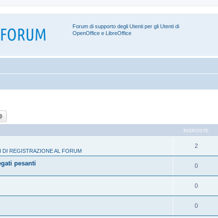
Forum di supporto degli Utenti per gli Utenti di
OpenOffice e LibreOffice
ca
Ricerca avanzata
RISPOSTE
2
 DI REGISTRAZIONE AL FORUM
egati pesanti
0
0
0