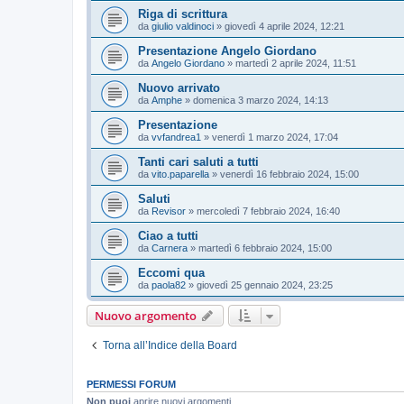
Riga di scrittura
da
giulio valdinoci
»
giovedì 4 aprile 2024, 12:21
Presentazione Angelo Giordano
da
Angelo Giordano
»
martedì 2 aprile 2024, 11:51
Nuovo arrivato
da
Amphe
»
domenica 3 marzo 2024, 14:13
Presentazione
da
vvfandrea1
»
venerdì 1 marzo 2024, 17:04
Tanti cari saluti a tutti
da
vito.paparella
»
venerdì 16 febbraio 2024, 15:00
Saluti
da
Revisor
»
mercoledì 7 febbraio 2024, 16:40
Ciao a tutti
da
Carnera
»
martedì 6 febbraio 2024, 15:00
Eccomi qua
da
paola82
»
giovedì 25 gennaio 2024, 23:25
Nuovo argomento
Torna all’Indice della Board
PERMESSI FORUM
Non puoi
aprire nuovi argomenti