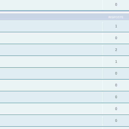
0
RISPOSTE
1
0
2
1
0
0
0
0
0