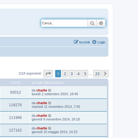
Cerca
Ricerca avanzata
Iscriviti
Login
Pagina
1
di
23
1
2
3
4
5
23
Prossimo
1118 argomenti
…
VISITE
ULTIMO MESSAGGIO
da
charlie
93012
lunedì 2 settembre 2024, 18:49
da
charlie
118276
martedì 11 novembre 2014, 7:55
da
charlie
111986
giovedì 6 novembre 2014, 19:18
da
charlie
127162
giovedì 15 maggio 2014, 14:23