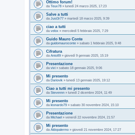
Ottimo forum!
da
Teux78
»
lunedì 24 marzo 2025, 17:23
Salve a tutti
da
Just3r77
»
martedì 18 marzo 2025, 9:39
ciao a tutti
da
velox
»
mercoledì 5 febbraio 2025, 7:29
Guido Mauro Conte
da
guidomauroconte
»
sabato 1 febbraio 2025, 9:48
Cifratura
da
Anto89
»
giovedì 9 gennaio 2025, 15:19
Presentazione
da
vivi
»
sabato 18 gennaio 2025, 9:06
Mi presento
da
Dariovik
»
lunedì 13 gennaio 2025, 19:12
Ciao a tutti mi presento
da
Stevennn
»
lunedì 2 dicembre 2024, 11:49
Mi presento
da
leonardo79
»
sabato 30 novembre 2024, 15:10
Presentazione
da
Michael
»
venerdì 22 novembre 2024, 21:57
Mi presento
da
Aldopalermo
»
giovedì 21 novembre 2024, 17:27