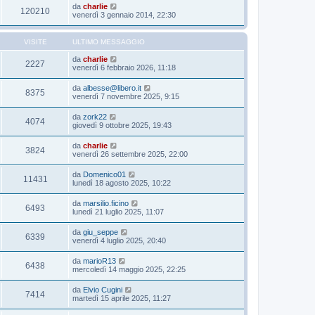
da
charlie
120210
venerdì 3 gennaio 2014, 22:30
VISITE
ULTIMO MESSAGGIO
da
charlie
2227
venerdì 6 febbraio 2026, 11:18
da
albesse@libero.it
8375
venerdì 7 novembre 2025, 9:15
da
zork22
4074
giovedì 9 ottobre 2025, 19:43
da
charlie
3824
venerdì 26 settembre 2025, 22:00
da
Domenico01
11431
lunedì 18 agosto 2025, 10:22
da
marsilio.ficino
6493
lunedì 21 luglio 2025, 11:07
da
giu_seppe
6339
venerdì 4 luglio 2025, 20:40
da
marioR13
6438
mercoledì 14 maggio 2025, 22:25
da
Elvio Cugini
7414
martedì 15 aprile 2025, 11:27