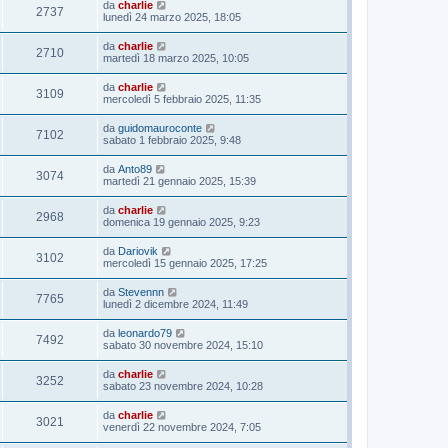
da
charlie
2737
lunedì 24 marzo 2025, 18:05
da
charlie
2710
martedì 18 marzo 2025, 10:05
da
charlie
3109
mercoledì 5 febbraio 2025, 11:35
da
guidomauroconte
7102
sabato 1 febbraio 2025, 9:48
da
Anto89
3074
martedì 21 gennaio 2025, 15:39
da
charlie
2968
domenica 19 gennaio 2025, 9:23
da
Dariovik
3102
mercoledì 15 gennaio 2025, 17:25
da
Stevennn
7765
lunedì 2 dicembre 2024, 11:49
da
leonardo79
7492
sabato 30 novembre 2024, 15:10
da
charlie
3252
sabato 23 novembre 2024, 10:28
da
charlie
3021
venerdì 22 novembre 2024, 7:05