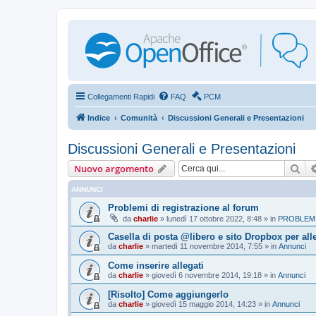
Collegamenti Rapidi
FAQ
PCM
Indice
Comunità
Discussioni Generali e Presentazioni
Discussioni Generali e Presentazioni
Cer
Nuovo argomento
ANNUNCI
Problemi di registrazione al forum
da
charlie
»
lunedì 17 ottobre 2022, 8:48
» in
PROBLEMI
Casella di posta @libero e sito Dropbox per all
da
charlie
»
martedì 11 novembre 2014, 7:55
» in
Annunci
Come inserire allegati
da
charlie
»
giovedì 6 novembre 2014, 19:18
» in
Annunci
[Risolto] Come aggiungerlo
da
charlie
»
giovedì 15 maggio 2014, 14:23
» in
Annunci