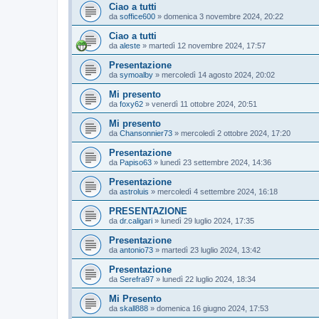
Ciao a tutti
da
soffice600
»
domenica 3 novembre 2024, 20:22
Ciao a tutti
da
aleste
»
martedì 12 novembre 2024, 17:57
Presentazione
da
symoalby
»
mercoledì 14 agosto 2024, 20:02
Mi presento
da
foxy62
»
venerdì 11 ottobre 2024, 20:51
Mi presento
da
Chansonnier73
»
mercoledì 2 ottobre 2024, 17:20
Presentazione
da
Papiso63
»
lunedì 23 settembre 2024, 14:36
Presentazione
da
astroluis
»
mercoledì 4 settembre 2024, 16:18
PRESENTAZIONE
da
dr.caligari
»
lunedì 29 luglio 2024, 17:35
Presentazione
da
antonio73
»
martedì 23 luglio 2024, 13:42
Presentazione
da
Serefra97
»
lunedì 22 luglio 2024, 18:34
Mi Presento
da
skall888
»
domenica 16 giugno 2024, 17:53