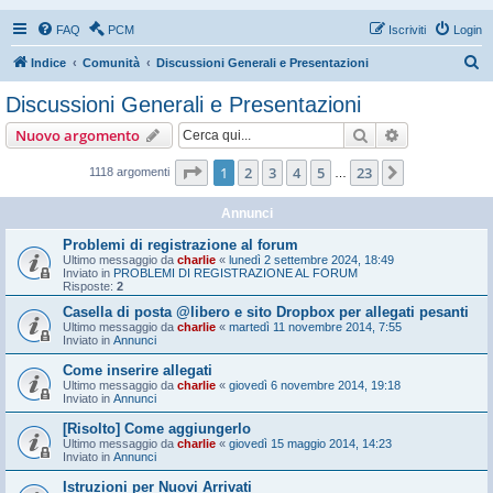
FAQ
PCM
Iscriviti
Login
C
Indice
Comunità
Discussioni Generali e Presentazioni
e
Discussioni Generali e Presentazioni
r
Cerca
Ricerca avan
Nuovo argomento
c
a
Pagina
1
di
23
1
2
3
4
5
23
Prossimo
1118 argomenti
…
Annunci
Problemi di registrazione al forum
Ultimo messaggio da
charlie
«
lunedì 2 settembre 2024, 18:49
Inviato in
PROBLEMI DI REGISTRAZIONE AL FORUM
Risposte:
2
Casella di posta @libero e sito Dropbox per allegati pesanti
Ultimo messaggio da
charlie
«
martedì 11 novembre 2014, 7:55
Inviato in
Annunci
Come inserire allegati
Ultimo messaggio da
charlie
«
giovedì 6 novembre 2014, 19:18
Inviato in
Annunci
[Risolto] Come aggiungerlo
Ultimo messaggio da
charlie
«
giovedì 15 maggio 2014, 14:23
Inviato in
Annunci
Istruzioni per Nuovi Arrivati