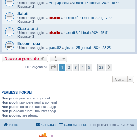
Ultimo messaggio da
vito.paparella
«
venerdì 16 febbraio 2024, 16:44
Risposte:
2
Saluti
Ultimo messaggio da
charlie
«
mercoledì 7 febbraio 2024, 17:22
Risposte:
1
Ciao a tutti
Ultimo messaggio da
charlie
«
martedì 6 febbraio 2024, 15:51
Risposte:
1
Eccomi qua
Ultimo messaggio da
paola82
«
giovedì 25 gennaio 2024, 23:25
Nuovo argomento
Pagina
1
di
23
1
2
3
4
5
23
Prossimo
1118 argomenti
…
Vai a
PERMESSI FORUM
Non puoi
aprire nuovi argomenti
Non puoi
rispondere negli argomenti
Non puoi
modificare i tuoi messaggi
Non puoi
cancellare i tuoi messaggi
Non puoi
inviare allegati
Indice
Contattaci
Cancella cookie
Tutti gli orari sono
UTC+02:00