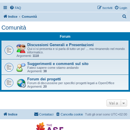
FAQ
Iscriviti
Login
C
Indice
Comunità
e
Comunità
r
Forum
c
a
Discussioni Generali e Presentazioni
Qui ci si presenta e si parla di tutto un po' ... ma rimanendo nel mondo
informatico.
Argomenti:
1118
Suggerimenti e commenti sul sito
Fateci sapere come stiamo andando
Argomenti:
38
Forum dei progetti
Forum di discussione per specifici progetti legati a OpenOffice
Argomenti:
20
Vai a
Indice
Contattaci
Cancella cookie
Tutti gli orari sono
UTC+02:00