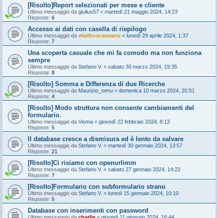
[Risolto]Report selezionati per mese e cliente
Ultimo messaggio da
giulius57
«
martedì 21 maggio 2024, 14:23
Risposte:
6
Accesso ai dati con casella di riepilogo
Ultimo messaggio da
vladboscaneanu
«
lunedì 29 aprile 2024, 1:37
Risposte:
7
Una scoperta casuale che mi fa comodo ma non funziona
sempre
Ultimo messaggio da
Stefano V.
«
sabato 30 marzo 2024, 19:35
Risposte:
8
[Risolto] Somma e Differenza di due Ricerche
Ultimo messaggio da
Maurizio_senu
«
domenica 10 marzo 2024, 20:51
Risposte:
4
[Risolto] Modo struttura non consente cambiamenti del
formulario.
Ultimo messaggio da
Vioma
«
giovedì 22 febbraio 2024, 8:13
Risposte:
5
Il database cresce a dismisura ed è lento da salvare
Ultimo messaggio da
Stefano V.
«
martedì 30 gennaio 2024, 13:57
Risposte:
21
[Risolto]Ci risiamo con openurlimm
Ultimo messaggio da
Stefano V.
«
sabato 27 gennaio 2024, 14:22
Risposte:
7
[Risolto]Formulario con subformulario strano
Ultimo messaggio da
Stefano V.
«
lunedì 15 gennaio 2024, 10:10
Risposte:
5
Database con inserimenti con password
Ultimo messaggio da
charlie
«
giovedì 11 gennaio 2024, 16:44