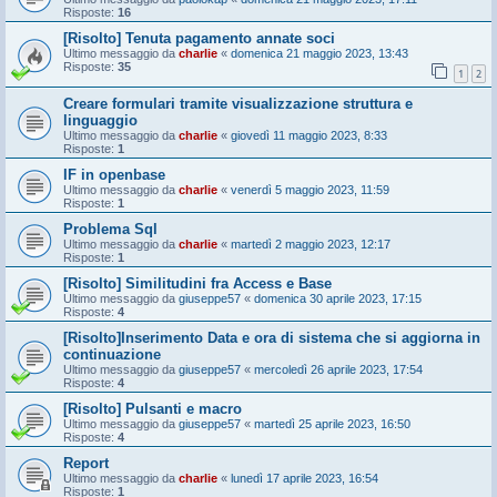
Risposte:
16
[Risolto] Tenuta pagamento annate soci
Ultimo messaggio da
charlie
«
domenica 21 maggio 2023, 13:43
Risposte:
35
1
2
Creare formulari tramite visualizzazione struttura e
linguaggio
Ultimo messaggio da
charlie
«
giovedì 11 maggio 2023, 8:33
Risposte:
1
IF in openbase
Ultimo messaggio da
charlie
«
venerdì 5 maggio 2023, 11:59
Risposte:
1
Problema Sql
Ultimo messaggio da
charlie
«
martedì 2 maggio 2023, 12:17
Risposte:
1
[Risolto] Similitudini fra Access e Base
Ultimo messaggio da
giuseppe57
«
domenica 30 aprile 2023, 17:15
Risposte:
4
[Risolto]Inserimento Data e ora di sistema che si aggiorna in
continuazione
Ultimo messaggio da
giuseppe57
«
mercoledì 26 aprile 2023, 17:54
Risposte:
4
[Risolto] Pulsanti e macro
Ultimo messaggio da
giuseppe57
«
martedì 25 aprile 2023, 16:50
Risposte:
4
Report
Ultimo messaggio da
charlie
«
lunedì 17 aprile 2023, 16:54
Risposte:
1