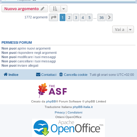
Nuovo argomento
Pagina
1
di
36
1
2
3
4
5
36
Prossimo
1772 argomenti
…
Vai a
PERMESSI FORUM
Non puoi
aprire nuovi argomenti
Non puoi
rispondere negli argomenti
Non puoi
modificare i tuoi messaggi
Non puoi
cancellare i tuoi messaggi
Non puoi
inviare allegati
Indice
Contattaci
Cancella cookie
Tutti gli orari sono
UTC+02:00
Creato da
phpBB
® Forum Software © phpBB Limited
Traduzione Italiana
phpBB-Italia.it
Privacy
|
Condizioni
Ottieni OpenOffice