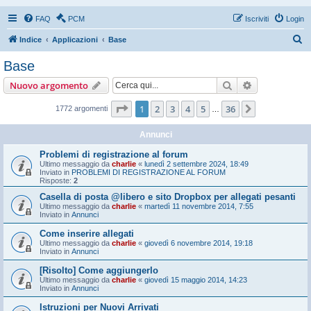
FAQ
PCM
Iscriviti
Login
C
Indice
Applicazioni
Base
e
Base
r
Cerca
Ricerca avan
Nuovo argomento
c
a
Pagina
1
di
36
1
2
3
4
5
36
Prossimo
1772 argomenti
…
Annunci
Problemi di registrazione al forum
Ultimo messaggio da
charlie
«
lunedì 2 settembre 2024, 18:49
Inviato in
PROBLEMI DI REGISTRAZIONE AL FORUM
Risposte:
2
Casella di posta @libero e sito Dropbox per allegati pesanti
Ultimo messaggio da
charlie
«
martedì 11 novembre 2014, 7:55
Inviato in
Annunci
Come inserire allegati
Ultimo messaggio da
charlie
«
giovedì 6 novembre 2014, 19:18
Inviato in
Annunci
[Risolto] Come aggiungerlo
Ultimo messaggio da
charlie
«
giovedì 15 maggio 2014, 14:23
Inviato in
Annunci
Istruzioni per Nuovi Arrivati