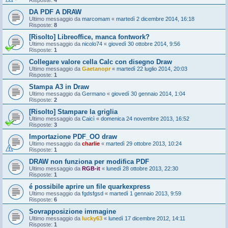
Risposte:
4
DA PDF A DRAW
Ultimo messaggio da
marcomam
«
martedì 2 dicembre 2014, 16:18
Risposte:
8
[Risolto] Libreoffice, manca fontwork?
Ultimo messaggio da
nicolo74
«
giovedì 30 ottobre 2014, 9:56
Risposte:
1
Collegare valore cella Calc con disegno Draw
Ultimo messaggio da
Gaetanopr
«
martedì 22 luglio 2014, 20:03
Risposte:
1
Stampa A3 in Draw
Ultimo messaggio da
Germano
«
giovedì 30 gennaio 2014, 1:04
Risposte:
2
[Risolto] Stampare la griglia
Ultimo messaggio da
Caicì
«
domenica 24 novembre 2013, 16:52
Risposte:
3
Importazione PDF_OO draw
Ultimo messaggio da
charlie
«
martedì 29 ottobre 2013, 10:24
Risposte:
1
DRAW non funziona per modifica PDF
Ultimo messaggio da
RGB-it
«
lunedì 28 ottobre 2013, 22:30
Risposte:
1
é possibile aprire un file quarkexpress
Ultimo messaggio da
fgdsfgsd
«
martedì 1 gennaio 2013, 9:59
Risposte:
6
Sovrapposizione immagine
Ultimo messaggio da
lucky63
«
lunedì 17 dicembre 2012, 14:11
Risposte:
1