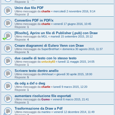
Risposte:
1
Unire due file PDF
Ultimo messaggio da
charlie
«
mercoledì 2 novembre 2016, 9:14
Risposte:
2
Convertire PDF in PDF/x
Ultimo messaggio da
charlie
«
venerdì 17 giugno 2016, 10:45
Risposte:
1
[Risolto], Aprire un file di Publisher (.pub) con Draw
Ultimo messaggio da
MGL
«
martedì 15 settembre 2015, 20:12
Risposte:
4
Creare diagrammi di Eulero Venn con Draw
Ultimo messaggio da
SuperBretHart
«
domenica 30 agosto 2015, 11:37
Risposte:
5
due caselle di testo con lo stesso testo
Ultimo messaggio da
unlucky83
«
lunedì 11 maggio 2015, 14:05
Risposte:
1
Scrivere testo dentro anello
Ultimo messaggio da
d4rkheart
«
giovedì 30 aprile 2015, 18:00
Risposte:
5
da odg a dxf o dwg
Ultimo messaggio da
charlie
«
lunedì 9 marzo 2015, 12:20
Risposte:
1
aumentare risoluzione file esportati
Ultimo messaggio da
Gumo
«
venerdì 6 marzo 2015, 21:41
Risposte:
1
Trasformazione da Draw a Pdf
Ultimo messaggio da
martino
«
venerdì 12 dicembre 2014, 11:49