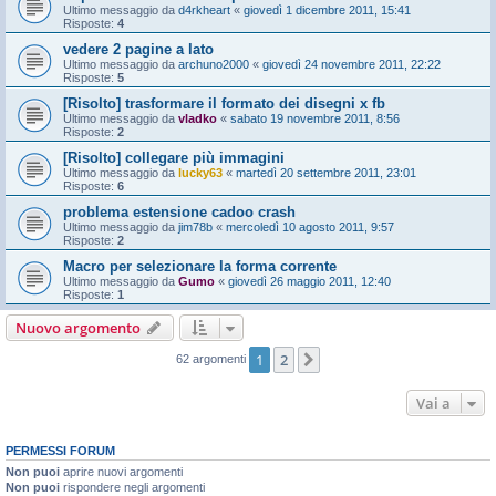
Ultimo messaggio da
d4rkheart
«
giovedì 1 dicembre 2011, 15:41
Risposte:
4
vedere 2 pagine a lato
Ultimo messaggio da
archuno2000
«
giovedì 24 novembre 2011, 22:22
Risposte:
5
[Risolto] trasformare il formato dei disegni x fb
Ultimo messaggio da
vladko
«
sabato 19 novembre 2011, 8:56
Risposte:
2
[Risolto] collegare più immagini
Ultimo messaggio da
lucky63
«
martedì 20 settembre 2011, 23:01
Risposte:
6
problema estensione cadoo crash
Ultimo messaggio da
jim78b
«
mercoledì 10 agosto 2011, 9:57
Risposte:
2
Macro per selezionare la forma corrente
Ultimo messaggio da
Gumo
«
giovedì 26 maggio 2011, 12:40
Risposte:
1
Nuovo argomento
1
2
Prossimo
62 argomenti
Vai a
PERMESSI FORUM
Non puoi
aprire nuovi argomenti
Non puoi
rispondere negli argomenti