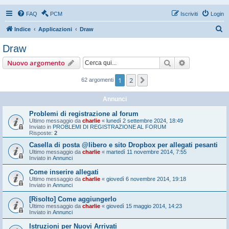
FAQ
PCM
Iscriviti
Login
C
Indice
Applicazioni
Draw
e
Draw
r
Cerca
Ricerca avan
Nuovo argomento
c
a
1
2
Prossimo
62 argomenti
Annunci
Problemi di registrazione al forum
Ultimo messaggio da
charlie
«
lunedì 2 settembre 2024, 18:49
Inviato in
PROBLEMI DI REGISTRAZIONE AL FORUM
Risposte:
2
Casella di posta @libero e sito Dropbox per allegati pesanti
Ultimo messaggio da
charlie
«
martedì 11 novembre 2014, 7:55
Inviato in
Annunci
Come inserire allegati
Ultimo messaggio da
charlie
«
giovedì 6 novembre 2014, 19:18
Inviato in
Annunci
[Risolto] Come aggiungerlo
Ultimo messaggio da
charlie
«
giovedì 15 maggio 2014, 14:23
Inviato in
Annunci
Istruzioni per Nuovi Arrivati