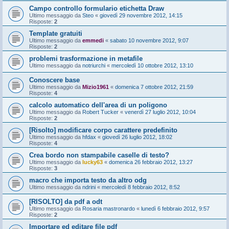
Campo controllo formulario etichetta Draw
Ultimo messaggio da
Steo
«
giovedì 29 novembre 2012, 14:15
Risposte:
2
Template gratuiti
Ultimo messaggio da
emmedi
«
sabato 10 novembre 2012, 9:07
Risposte:
2
problemi trasformazione in metafile
Ultimo messaggio da
notriurchi
«
mercoledì 10 ottobre 2012, 13:10
Conoscere base
Ultimo messaggio da
Mizio1961
«
domenica 7 ottobre 2012, 21:59
Risposte:
4
calcolo automatico dell'area di un poligono
Ultimo messaggio da
Robert Tucker
«
venerdì 27 luglio 2012, 10:04
Risposte:
2
[Risolto] modificare corpo carattere predefinito
Ultimo messaggio da
hfdax
«
giovedì 26 luglio 2012, 18:02
Risposte:
4
Crea bordo non stampabile caselle di testo?
Ultimo messaggio da
lucky63
«
domenica 26 febbraio 2012, 13:27
Risposte:
3
macro che importa testo da altro odg
Ultimo messaggio da
ndrini
«
mercoledì 8 febbraio 2012, 8:52
[RISOLTO] da pdf a odt
Ultimo messaggio da
Rosaria mastronardo
«
lunedì 6 febbraio 2012, 9:57
Risposte:
2
Importare ed editare file pdf