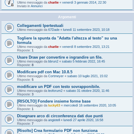
Ultimo messaggio da
charlie
«
venerdì 3 gennaio 2014, 22:30
Inviato in
Annunci
Argomenti
Collegamenti Ipertestuali
Ultimo messaggio da
67Dade
«
lunedì 11 settembre 2023, 10:18
Togliere la spunta da "Adatta l'altezza al testo" su una
formula
Ultimo messaggio da
charlie
«
venerdì 8 settembre 2023, 13:21
Risposte:
1
Usare Draw per convertire e ingrandire un file.
Ultimo messaggio da
bbrun2
«
sabato 5 febbraio 2022, 16:45
Risposte:
8
Modificare pdf con Mac 10.8.5
Ultimo messaggio da
Cortmeyer
«
sabato 10 luglio 2021, 15:02
Risposte:
5
modificare un PDF con testo sovrapponibile.
Ultimo messaggio da
leoforum2
«
sabato 31 ottobre 2020, 11:46
Risposte:
3
[RISOLTO] Fondere insieme forme base
Ultimo messaggio da
lucky63
«
mercoledì 16 settembre 2020, 10:05
Risposte:
1
Disegnare arco di circonferenza dati due punti
Ultimo messaggio da
angiotell
«
lunedì 27 aprile 2020, 16:58
Risposte:
7
[Risolto] Crea formulario PDF non funziona