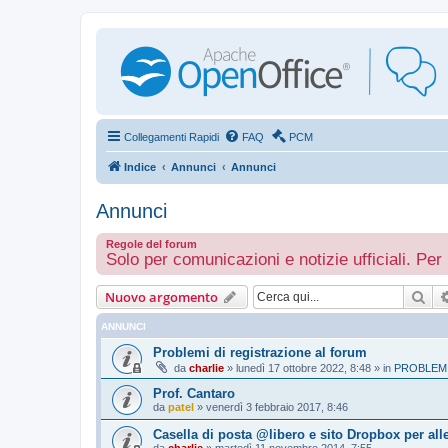
Collegamenti Rapidi
FAQ
PCM
Indice
Annunci
Annunci
Annunci
Regole del forum
Solo per comunicazioni e notizie ufficiali. Per 
Cer
Nuovo argomento
ANNUNCI
Problemi di registrazione al forum
da
charlie
»
lunedì 17 ottobre 2022, 8:48
» in
PROBLEMI
Prof. Cantaro
da
patel
»
venerdì 3 febbraio 2017, 8:46
Casella di posta @libero e sito Dropbox per all