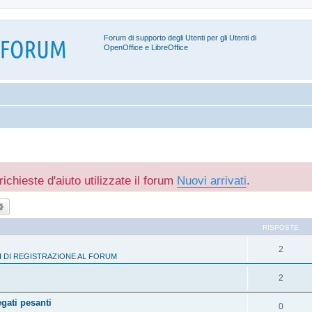
Forum di supporto degli Utenti per gli Utenti di
OpenOffice e LibreOffice
richieste d'aiuto utilizzate il forum
Nuovi arrivati
.
ca
Ricerca avanzata
RISPOSTE
2
 DI REGISTRAZIONE AL FORUM
2
egati pesanti
0