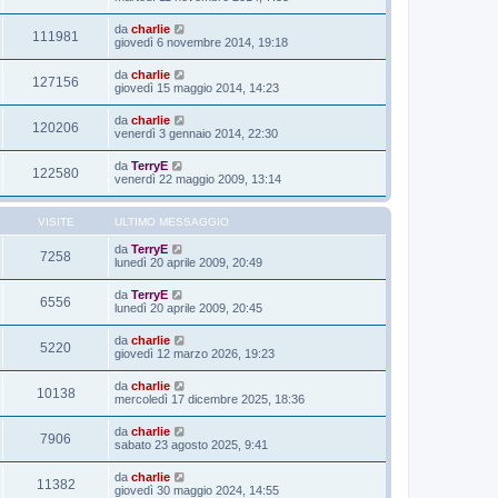
da
charlie
111981
giovedì 6 novembre 2014, 19:18
da
charlie
127156
giovedì 15 maggio 2014, 14:23
da
charlie
120206
venerdì 3 gennaio 2014, 22:30
da
TerryE
122580
venerdì 22 maggio 2009, 13:14
VISITE
ULTIMO MESSAGGIO
da
TerryE
7258
lunedì 20 aprile 2009, 20:49
da
TerryE
6556
lunedì 20 aprile 2009, 20:45
da
charlie
5220
giovedì 12 marzo 2026, 19:23
da
charlie
10138
mercoledì 17 dicembre 2025, 18:36
da
charlie
7906
sabato 23 agosto 2025, 9:41
da
charlie
11382
giovedì 30 maggio 2024, 14:55