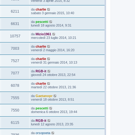
venerdì 3 aprile 2015, 8:32
da
charlie
6211
sabato 3 gennaio 2015, 10:40
da
pescetti
6631
lunedì 18 agosto 2014, 9:31
da
Mizio1961
10757
mercoledì 23 luglio 2014, 10:21
da
charlie
7003
venerdì 2 maggio 2014, 16:20
da
charlie
7527
venerdì 31 gennaio 2014, 10:13
da
RGB-it
7077
giovedì 24 ottobre 2013, 22:54
da
charlie
6078
martedì 22 ottobre 2013, 21:36
da
Gaetanopr
7555
venerdì 18 ottobre 2013, 8:51
da
pescetti
7550
domenica 6 ottobre 2013, 19:44
da
RGB-it
6115
lunedì 12 agosto 2013, 23:35
da
orsopoeta