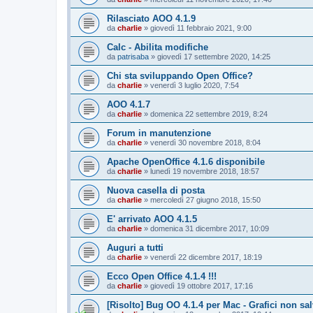
Rilasciato AOO 4.1.9
da
charlie
»
giovedì 11 febbraio 2021, 9:00
Calc - Abilita modifiche
da
patrisaba
»
giovedì 17 settembre 2020, 14:25
Chi sta sviluppando Open Office?
da
charlie
»
venerdì 3 luglio 2020, 7:54
AOO 4.1.7
da
charlie
»
domenica 22 settembre 2019, 8:24
Forum in manutenzione
da
charlie
»
venerdì 30 novembre 2018, 8:04
Apache OpenOffice 4.1.6 disponibile
da
charlie
»
lunedì 19 novembre 2018, 18:57
Nuova casella di posta
da
charlie
»
mercoledì 27 giugno 2018, 15:50
E' arrivato AOO 4.1.5
da
charlie
»
domenica 31 dicembre 2017, 10:09
Auguri a tutti
da
charlie
»
venerdì 22 dicembre 2017, 18:19
Ecco Open Office 4.1.4 !!!
da
charlie
»
giovedì 19 ottobre 2017, 17:16
[Risolto] Bug OO 4.1.4 per Mac - Grafici non sal