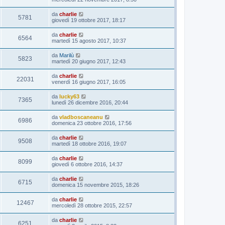
da
charlie
5781
giovedì 19 ottobre 2017, 18:17
da
charlie
6564
martedì 15 agosto 2017, 10:37
da
Marilù
5823
martedì 20 giugno 2017, 12:43
da
charlie
22031
venerdì 16 giugno 2017, 16:05
da
lucky63
7365
lunedì 26 dicembre 2016, 20:44
da
vladboscaneanu
6986
domenica 23 ottobre 2016, 17:56
da
charlie
9508
martedì 18 ottobre 2016, 19:07
da
charlie
8099
giovedì 6 ottobre 2016, 14:37
da
charlie
6715
domenica 15 novembre 2015, 18:26
da
charlie
12467
mercoledì 28 ottobre 2015, 22:57
da
charlie
6251