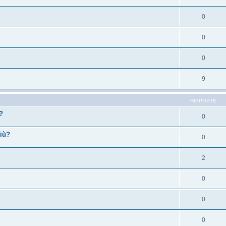
0
0
0
9
RISPOSTE
?
0
più?
0
2
0
0
0