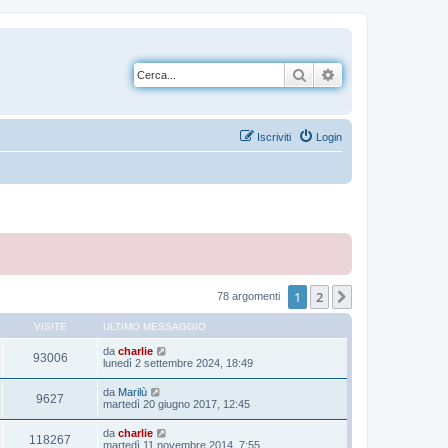
Cerca
Ricerca avanzata
Iscriviti
Login
1
2
Prossimo
78 argomenti
VISITE
ULTIMO MESSAGGIO
da
charlie
93006
lunedì 2 settembre 2024, 18:49
da
Marilù
9627
martedì 20 giugno 2017, 12:45
da
charlie
118267
martedì 11 novembre 2014, 7:55