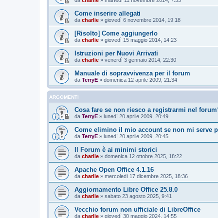
da
charlie
»
martedì 11 novembre 2014, 7:55
Come inserire allegati
da
charlie
»
giovedì 6 novembre 2014, 19:18
[Risolto] Come aggiungerlo
da
charlie
»
giovedì 15 maggio 2014, 14:23
Istruzioni per Nuovi Arrivati
da
charlie
»
venerdì 3 gennaio 2014, 22:30
Manuale di sopravvivenza per il forum
da
TerryE
»
domenica 12 aprile 2009, 21:34
ARGOMENTI
Cosa fare se non riesco a registrarmi nel forum
da
TerryE
»
lunedì 20 aprile 2009, 20:49
Come elimino il mio account se non mi serve 
da
TerryE
»
lunedì 20 aprile 2009, 20:45
Il Forum è ai minimi storici
da
charlie
»
domenica 12 ottobre 2025, 18:22
Apache Open Office 4.1.16
da
charlie
»
mercoledì 17 dicembre 2025, 18:36
Aggiornamento Libre Office 25.8.0
da
charlie
»
sabato 23 agosto 2025, 9:41
Vecchio forum non ufficiale di LibreOffice
da
charlie
»
giovedì 30 maggio 2024, 14:55