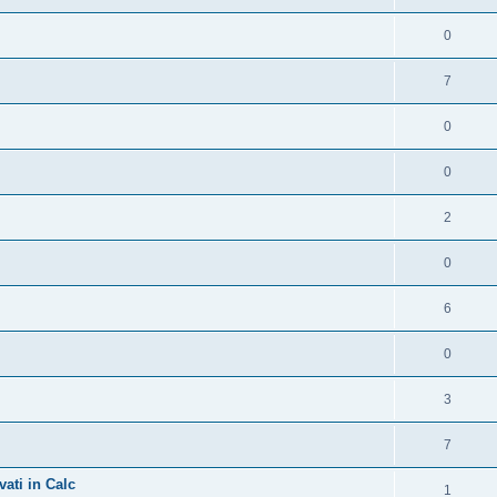
0
7
0
0
2
0
6
0
3
7
vati in Calc
1