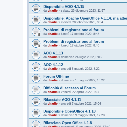
Disponibile AOO 4.1.15
da
charlie
»
sabato 23 dicembre 2023, 11:57
Disponibile: Apache OpenOffice 4.1.14, ma att
da
charlie
»
martedì 28 febbraio 2023, 9:34
Problemi di registrazione al forum
da
charlie
»
lunedì 17 ottobre 2022, 8:48
Problemi di registrazione al forum
da
charlie
»
lunedì 17 ottobre 2022, 8:48
AOO 4.1.13
da
charlie
»
domenica 24 luglio 2022, 6:06
AOO 4.1.12
da
charlie
»
giovedì 5 maggio 2022, 8:22
Forum Off-line
da
charlie
»
domenica 1 maggio 2022, 18:22
Difficoltà di accesso al Forum
da
charlie
»
venerdì 22 aprile 2022, 14:41
Rilasciato AOO 4.1.11
da
charlie
»
giovedì 7 ottobre 2021, 15:04
Disponibile OpenOffice 4.1.10
da
charlie
»
domenica 9 maggio 2021, 17:20
Rilasciato Open Office 4.1.8
da
charlie
»
mercoledì 11 novembre 2020, 17:40