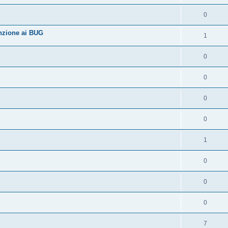
0
enzione ai BUG
1
0
0
0
0
1
0
0
0
7