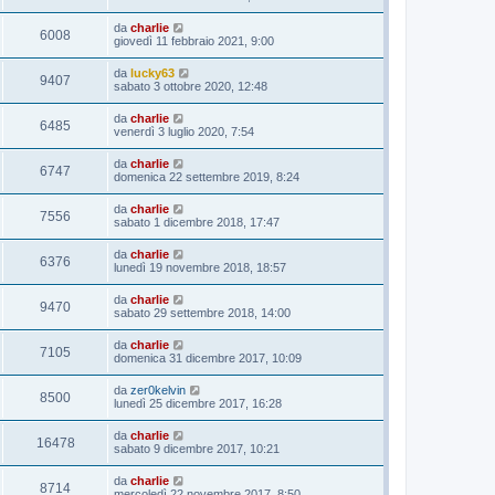
da
charlie
6008
giovedì 11 febbraio 2021, 9:00
da
lucky63
9407
sabato 3 ottobre 2020, 12:48
da
charlie
6485
venerdì 3 luglio 2020, 7:54
da
charlie
6747
domenica 22 settembre 2019, 8:24
da
charlie
7556
sabato 1 dicembre 2018, 17:47
da
charlie
6376
lunedì 19 novembre 2018, 18:57
da
charlie
9470
sabato 29 settembre 2018, 14:00
da
charlie
7105
domenica 31 dicembre 2017, 10:09
da
zer0kelvin
8500
lunedì 25 dicembre 2017, 16:28
da
charlie
16478
sabato 9 dicembre 2017, 10:21
da
charlie
8714
mercoledì 22 novembre 2017, 8:50