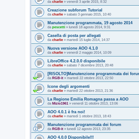
da
charlie
»
venerdì 3 aprile 2015, 8:32
Creazione subforum Tutorial
da
charlie
»
sabato 3 gennaio 2015, 10:40
Manutenzione programmata, 19 agosto 2014
da
pescetti
»
lunedì 18 agosto 2014, 9:31
Casella di posta per allegati
da
charlie
»
martedì 15 luglio 2014, 14:37
Nuova versione AOO 4.1.0
da
charlie
»
venerdì 2 maggio 2014, 10:09
LibreOffice 4.2.0.0 disponibile
da
charlie
»
sabato 7 dicembre 2013, 20:48
[RISOLTO]Manutenzione programmata dei for
da
RGB-it
»
martedì 22 ottobre 2013, 22:50
Icone degli argomenti
da
charlie
»
martedì 22 ottobre 2013, 21:36
La Regione Emilia Romagna passa a AOO
da
Mizio1961
»
venerdì 11 ottobre 2013, 13:06
AOO 4.0.1 è fra noi!
da
charlie
»
martedì 1 ottobre 2013, 18:43
Manutenzione programmata dei forum
da
RGB-it
»
lunedì 12 agosto 2013, 23:35
AOO 4.0.0 Disponibile!!!