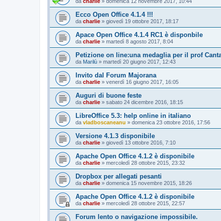
da
charlie
»
domenica 12 novembre 2017, 10:44
Ecco Open Office 4.1.4 !!!
da
charlie
»
giovedì 19 ottobre 2017, 18:17
Apace Open Office 4.1.4 RC1 è disponbile
da
charlie
»
martedì 8 agosto 2017, 8:04
Petizione on line:una medaglia per il prof Cant
da
Marilù
»
martedì 20 giugno 2017, 12:43
Invito dal Forum Majorana
da
charlie
»
venerdì 16 giugno 2017, 16:05
Auguri di buone feste
da
charlie
»
sabato 24 dicembre 2016, 18:15
LibreOffice 5.3: help online in italiano
da
vladboscaneanu
»
domenica 23 ottobre 2016, 17:56
Versione 4.1.3 disponibile
da
charlie
»
giovedì 13 ottobre 2016, 7:10
Apache Open Office 4.1.2 è disponibile
da
charlie
»
mercoledì 28 ottobre 2015, 23:32
Dropbox per allegati pesanti
da
charlie
»
domenica 15 novembre 2015, 18:26
Apache Open Office 4.1.2 è disponibile
da
charlie
»
mercoledì 28 ottobre 2015, 22:57
Forum lento o navigazione impossibile.