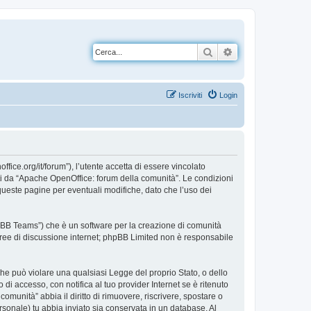
Cerca
Ricerca avanzata
Iscriviti
Login
ice.org/it/forum”), l’utente accetta di essere vincolato
erti da “Apache OpenOffice: forum della comunità”. Le condizioni
ueste pagine per eventuali modifiche, dato che l’uso dei
pBB Teams”) che è un software per la creazione di comunità
e aree di discussione internet; phpBB Limited non è responsabile
 che può violare una qualsiasi Legge del proprio Stato, o dello
i accesso, con notifica al tuo provider Internet se è ritenuto
omunità” abbia il diritto di rimuovere, riscrivere, spostare o
sonale) tu abbia inviato sia conservata in un database. Al