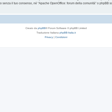
senza il tuo consenso, né “Apache OpenOffice: forum della comunità” o phpBB sono
Creato da
phpBB
® Forum Software © phpBB Limited
Traduzione Italiana
phpBB-Italia.it
Privacy
|
Condizioni