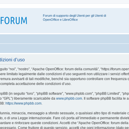
Forum di supporto degli Utenti per gli Utenti di
OpenOffice e LibreOffice
izioni d’uso
o “noi”, “nostro”, “Apache OpenOffice: forum della comunità”, “https://forum.openoff
ere limitato legalmente dalle condizioni d’uso seguenti non utilizzare i servizi off
ura avvisarti di tali modifiche, benché sia opportuno controllare con frequenza q
 completa accettazione delle condizioni d’uso.
 phpBB (in seguito “loro”, “phpBB software”, “www.phpbb.com”, “phpBB Limited”, “ph
ito “GPL”) liberamente scaricabile da
www.phpbb.com
. Il software phpBB facilita l
pBB:
https://www.phpbb.com
.
 calunnia, minaccia, messaggio a sfondo sessuale, o qualsiasi altro tipo di materiale
, o di una Legge internazionale. Fare ciò porta all’immediato e permanente divieto d
aguardare e rinforzare queste condizioni. Accetti che “Apache OpenOffice: forum della c
cessario. Come fruitore di questo servizio, accetti che ogni informazione (dato per