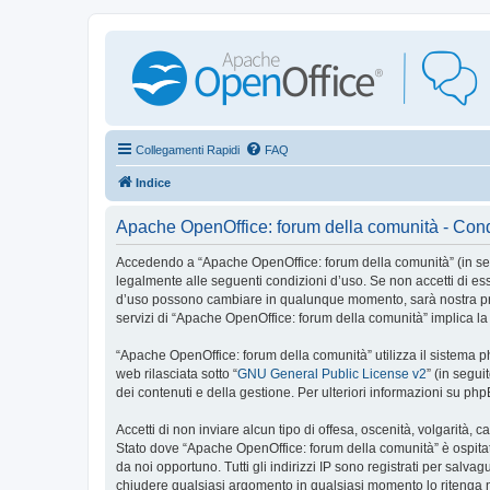
Collegamenti Rapidi
FAQ
Indice
Apache OpenOffice: forum della comunità - Cond
Accedendo a “Apache OpenOffice: forum della comunità” (in seguit
legalmente alle seguenti condizioni d’uso. Se non accetti di ess
d’uso possono cambiare in qualunque momento, sarà nostra prem
servizi di “Apache OpenOffice: forum della comunità” implica la
“Apache OpenOffice: forum della comunità” utilizza il sistema
web rilasciata sotto “
GNU General Public License v2
” (in segu
dei contenuti e della gestione. Per ulteriori informazioni su ph
Accetti di non inviare alcun tipo di offesa, oscenità, volgarità,
Stato dove “Apache OpenOffice: forum della comunità” è ospitato
da noi opportuno. Tutti gli indirizzi IP sono registrati per salv
chiudere qualsiasi argomento in qualsiasi momento lo ritenga ne