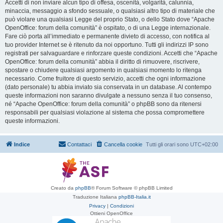
Accetti di non inviare alcun tipo di offesa, oscenità, volgarità, calunnia,
minaccia, messaggio a sfondo sessuale, o qualsiasi altro tipo di materiale che
può violare una qualsiasi Legge del proprio Stato, o dello Stato dove “Apache
OpenOffice: forum della comunità” è ospitato, o di una Legge internazionale.
Fare ciò porta all’immediato e permanente divieto di accesso, con notifica al
tuo provider Internet se è ritenuto da noi opportuno. Tutti gli indirizzi IP sono
registrati per salvaguardare e rinforzare queste condizioni. Accetti che “Apache
OpenOffice: forum della comunità” abbia il diritto di rimuovere, riscrivere,
spostare o chiudere qualsiasi argomento in qualsiasi momento lo ritenga
necessario. Come fruitore di questo servizio, accetti che ogni informazione
(dato personale) tu abbia inviato sia conservata in un database. Al contempo
queste informazioni non saranno divulgate a nessuno senza il tuo consenso,
né “Apache OpenOffice: forum della comunità” o phpBB sono da ritenersi
responsabili per qualsiasi violazione al sistema che possa compromettere
queste informazioni.
Indice
Contattaci
Cancella cookie
Tutti gli orari sono
UTC+02:00
Creato da
phpBB
® Forum Software © phpBB Limited
Traduzione Italiana
phpBB-Italia.it
Privacy
|
Condizioni
Ottieni OpenOffice