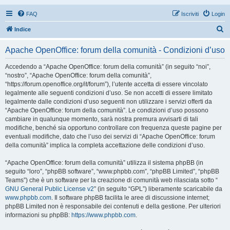
FAQ
Iscriviti
Login
C
Indice
e
Apache OpenOffice: forum della comunità - Condizioni d’uso
r
c
Accedendo a “Apache OpenOffice: forum della comunità” (in seguito “noi”,
“nostro”, “Apache OpenOffice: forum della comunità”,
a
“https://forum.openoffice.org/it/forum”), l’utente accetta di essere vincolato
legalmente alle seguenti condizioni d’uso. Se non accetti di essere limitato
legalmente dalle condizioni d’uso seguenti non utilizzare i servizi offerti da
“Apache OpenOffice: forum della comunità”. Le condizioni d’uso possono
cambiare in qualunque momento, sarà nostra premura avvisarti di tali
modifiche, benché sia opportuno controllare con frequenza queste pagine per
eventuali modifiche, dato che l’uso dei servizi di “Apache OpenOffice: forum
della comunità” implica la completa accettazione delle condizioni d’uso.
“Apache OpenOffice: forum della comunità” utilizza il sistema phpBB (in
seguito “loro”, “phpBB software”, “www.phpbb.com”, “phpBB Limited”, “phpBB
Teams”) che è un software per la creazione di comunità web rilasciata sotto “
GNU General Public License v2
” (in seguito “GPL”) liberamente scaricabile da
www.phpbb.com
. Il software phpBB facilita le aree di discussione internet;
phpBB Limited non è responsabile dei contenuti e della gestione. Per ulteriori
informazioni su phpBB:
https://www.phpbb.com
.