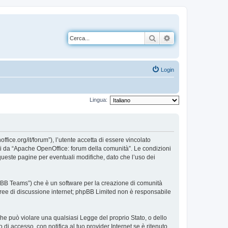
Cerca
Ricerca avanzata
Login
Lingua:
ice.org/it/forum”), l’utente accetta di essere vincolato
erti da “Apache OpenOffice: forum della comunità”. Le condizioni
ueste pagine per eventuali modifiche, dato che l’uso dei
pBB Teams”) che è un software per la creazione di comunità
e aree di discussione internet; phpBB Limited non è responsabile
 che può violare una qualsiasi Legge del proprio Stato, o dello
i accesso, con notifica al tuo provider Internet se è ritenuto