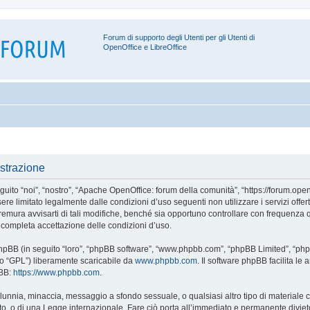
Forum di supporto degli Utenti per gli Utenti di
OpenOffice e LibreOffice
strazione
o “noi”, “nostro”, “Apache OpenOffice: forum della comunità”, “https://forum.openoff
ere limitato legalmente dalle condizioni d’uso seguenti non utilizzare i servizi off
ura avvisarti di tali modifiche, benché sia opportuno controllare con frequenza q
 completa accettazione delle condizioni d’uso.
 phpBB (in seguito “loro”, “phpBB software”, “www.phpbb.com”, “phpBB Limited”, “ph
ito “GPL”) liberamente scaricabile da
www.phpbb.com
. Il software phpBB facilita l
pBB:
https://www.phpbb.com
.
 calunnia, minaccia, messaggio a sfondo sessuale, o qualsiasi altro tipo di materiale
, o di una Legge internazionale. Fare ciò porta all’immediato e permanente divieto d