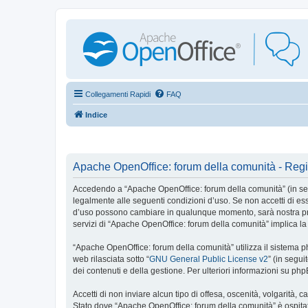
Collegamenti Rapidi
FAQ
Indice
Apache OpenOffice: forum della comunità - Regi
Accedendo a “Apache OpenOffice: forum della comunità” (in seguit
legalmente alle seguenti condizioni d’uso. Se non accetti di ess
d’uso possono cambiare in qualunque momento, sarà nostra prem
servizi di “Apache OpenOffice: forum della comunità” implica la
“Apache OpenOffice: forum della comunità” utilizza il sistema
web rilasciata sotto “
GNU General Public License v2
” (in segu
dei contenuti e della gestione. Per ulteriori informazioni su ph
Accetti di non inviare alcun tipo di offesa, oscenità, volgarità,
Stato dove “Apache OpenOffice: forum della comunità” è ospitato