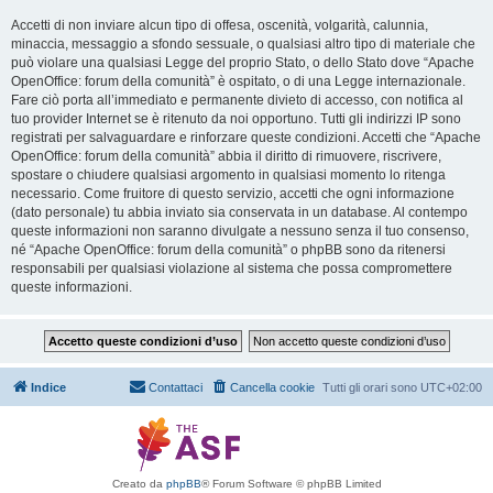
Accetti di non inviare alcun tipo di offesa, oscenità, volgarità, calunnia,
minaccia, messaggio a sfondo sessuale, o qualsiasi altro tipo di materiale che
può violare una qualsiasi Legge del proprio Stato, o dello Stato dove “Apache
OpenOffice: forum della comunità” è ospitato, o di una Legge internazionale.
Fare ciò porta all’immediato e permanente divieto di accesso, con notifica al
tuo provider Internet se è ritenuto da noi opportuno. Tutti gli indirizzi IP sono
registrati per salvaguardare e rinforzare queste condizioni. Accetti che “Apache
OpenOffice: forum della comunità” abbia il diritto di rimuovere, riscrivere,
spostare o chiudere qualsiasi argomento in qualsiasi momento lo ritenga
necessario. Come fruitore di questo servizio, accetti che ogni informazione
(dato personale) tu abbia inviato sia conservata in un database. Al contempo
queste informazioni non saranno divulgate a nessuno senza il tuo consenso,
né “Apache OpenOffice: forum della comunità” o phpBB sono da ritenersi
responsabili per qualsiasi violazione al sistema che possa compromettere
queste informazioni.
Indice
Contattaci
Cancella cookie
Tutti gli orari sono
UTC+02:00
Creato da
phpBB
® Forum Software © phpBB Limited