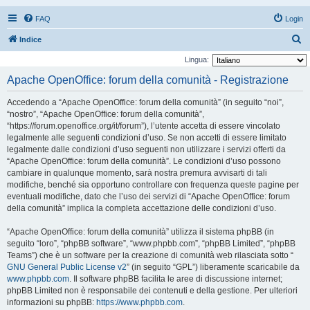
FAQ
Login
C
Indice
e
Lingua:
r
Apache OpenOffice: forum della comunità - Registrazione
c
Accedendo a “Apache OpenOffice: forum della comunità” (in seguito “noi”,
a
“nostro”, “Apache OpenOffice: forum della comunità”,
“https://forum.openoffice.org/it/forum”), l’utente accetta di essere vincolato
legalmente alle seguenti condizioni d’uso. Se non accetti di essere limitato
legalmente dalle condizioni d’uso seguenti non utilizzare i servizi offerti da
“Apache OpenOffice: forum della comunità”. Le condizioni d’uso possono
cambiare in qualunque momento, sarà nostra premura avvisarti di tali
modifiche, benché sia opportuno controllare con frequenza queste pagine per
eventuali modifiche, dato che l’uso dei servizi di “Apache OpenOffice: forum
della comunità” implica la completa accettazione delle condizioni d’uso.
“Apache OpenOffice: forum della comunità” utilizza il sistema phpBB (in
seguito “loro”, “phpBB software”, “www.phpbb.com”, “phpBB Limited”, “phpBB
Teams”) che è un software per la creazione di comunità web rilasciata sotto “
GNU General Public License v2
” (in seguito “GPL”) liberamente scaricabile da
www.phpbb.com
. Il software phpBB facilita le aree di discussione internet;
phpBB Limited non è responsabile dei contenuti e della gestione. Per ulteriori
informazioni su phpBB:
https://www.phpbb.com
.