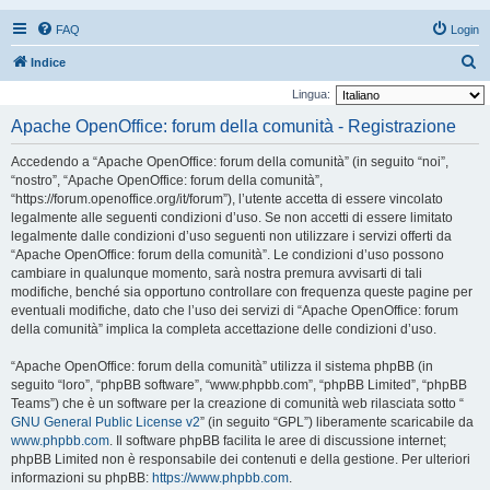
FAQ
Login
C
Indice
e
Lingua:
r
Apache OpenOffice: forum della comunità - Registrazione
c
Accedendo a “Apache OpenOffice: forum della comunità” (in seguito “noi”,
a
“nostro”, “Apache OpenOffice: forum della comunità”,
“https://forum.openoffice.org/it/forum”), l’utente accetta di essere vincolato
legalmente alle seguenti condizioni d’uso. Se non accetti di essere limitato
legalmente dalle condizioni d’uso seguenti non utilizzare i servizi offerti da
“Apache OpenOffice: forum della comunità”. Le condizioni d’uso possono
cambiare in qualunque momento, sarà nostra premura avvisarti di tali
modifiche, benché sia opportuno controllare con frequenza queste pagine per
eventuali modifiche, dato che l’uso dei servizi di “Apache OpenOffice: forum
della comunità” implica la completa accettazione delle condizioni d’uso.
“Apache OpenOffice: forum della comunità” utilizza il sistema phpBB (in
seguito “loro”, “phpBB software”, “www.phpbb.com”, “phpBB Limited”, “phpBB
Teams”) che è un software per la creazione di comunità web rilasciata sotto “
GNU General Public License v2
” (in seguito “GPL”) liberamente scaricabile da
www.phpbb.com
. Il software phpBB facilita le aree di discussione internet;
phpBB Limited non è responsabile dei contenuti e della gestione. Per ulteriori
informazioni su phpBB:
https://www.phpbb.com
.