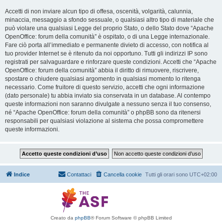
Accetti di non inviare alcun tipo di offesa, oscenità, volgarità, calunnia,
minaccia, messaggio a sfondo sessuale, o qualsiasi altro tipo di materiale che
può violare una qualsiasi Legge del proprio Stato, o dello Stato dove “Apache
OpenOffice: forum della comunità” è ospitato, o di una Legge internazionale.
Fare ciò porta all’immediato e permanente divieto di accesso, con notifica al
tuo provider Internet se è ritenuto da noi opportuno. Tutti gli indirizzi IP sono
registrati per salvaguardare e rinforzare queste condizioni. Accetti che “Apache
OpenOffice: forum della comunità” abbia il diritto di rimuovere, riscrivere,
spostare o chiudere qualsiasi argomento in qualsiasi momento lo ritenga
necessario. Come fruitore di questo servizio, accetti che ogni informazione
(dato personale) tu abbia inviato sia conservata in un database. Al contempo
queste informazioni non saranno divulgate a nessuno senza il tuo consenso,
né “Apache OpenOffice: forum della comunità” o phpBB sono da ritenersi
responsabili per qualsiasi violazione al sistema che possa compromettere
queste informazioni.
Indice
Contattaci
Cancella cookie
Tutti gli orari sono
UTC+02:00
Creato da
phpBB
® Forum Software © phpBB Limited