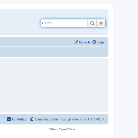
Cerca
Ricerca avanzata
Iscriviti
Login
Contattaci
Cancella cookie
Tutti gli orari sono
UTC+02:00
Ottieni OpenOffice