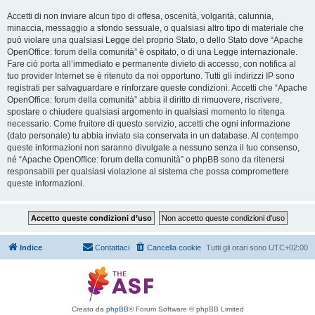
Accetti di non inviare alcun tipo di offesa, oscenità, volgarità, calunnia,
minaccia, messaggio a sfondo sessuale, o qualsiasi altro tipo di materiale che
può violare una qualsiasi Legge del proprio Stato, o dello Stato dove “Apache
OpenOffice: forum della comunità” è ospitato, o di una Legge internazionale.
Fare ciò porta all’immediato e permanente divieto di accesso, con notifica al
tuo provider Internet se è ritenuto da noi opportuno. Tutti gli indirizzi IP sono
registrati per salvaguardare e rinforzare queste condizioni. Accetti che “Apache
OpenOffice: forum della comunità” abbia il diritto di rimuovere, riscrivere,
spostare o chiudere qualsiasi argomento in qualsiasi momento lo ritenga
necessario. Come fruitore di questo servizio, accetti che ogni informazione
(dato personale) tu abbia inviato sia conservata in un database. Al contempo
queste informazioni non saranno divulgate a nessuno senza il tuo consenso,
né “Apache OpenOffice: forum della comunità” o phpBB sono da ritenersi
responsabili per qualsiasi violazione al sistema che possa compromettere
queste informazioni.
Indice
Contattaci
Cancella cookie
Tutti gli orari sono
UTC+02:00
Creato da
phpBB
® Forum Software © phpBB Limited