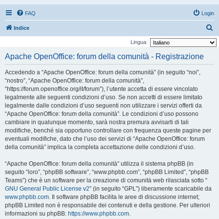
FAQ
Login
C
Indice
e
Lingua:
r
Apache OpenOffice: forum della comunità - Registrazione
c
Accedendo a “Apache OpenOffice: forum della comunità” (in seguito “noi”,
a
“nostro”, “Apache OpenOffice: forum della comunità”,
“https://forum.openoffice.org/it/forum”), l’utente accetta di essere vincolato
legalmente alle seguenti condizioni d’uso. Se non accetti di essere limitato
legalmente dalle condizioni d’uso seguenti non utilizzare i servizi offerti da
“Apache OpenOffice: forum della comunità”. Le condizioni d’uso possono
cambiare in qualunque momento, sarà nostra premura avvisarti di tali
modifiche, benché sia opportuno controllare con frequenza queste pagine per
eventuali modifiche, dato che l’uso dei servizi di “Apache OpenOffice: forum
della comunità” implica la completa accettazione delle condizioni d’uso.
“Apache OpenOffice: forum della comunità” utilizza il sistema phpBB (in
seguito “loro”, “phpBB software”, “www.phpbb.com”, “phpBB Limited”, “phpBB
Teams”) che è un software per la creazione di comunità web rilasciata sotto “
GNU General Public License v2
” (in seguito “GPL”) liberamente scaricabile da
www.phpbb.com
. Il software phpBB facilita le aree di discussione internet;
phpBB Limited non è responsabile dei contenuti e della gestione. Per ulteriori
informazioni su phpBB:
https://www.phpbb.com
.