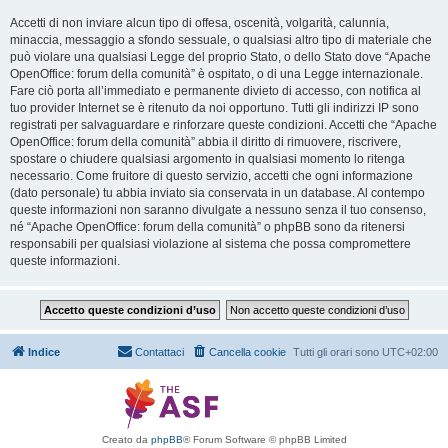
Accetti di non inviare alcun tipo di offesa, oscenità, volgarità, calunnia,
minaccia, messaggio a sfondo sessuale, o qualsiasi altro tipo di materiale che
può violare una qualsiasi Legge del proprio Stato, o dello Stato dove “Apache
OpenOffice: forum della comunità” è ospitato, o di una Legge internazionale.
Fare ciò porta all’immediato e permanente divieto di accesso, con notifica al
tuo provider Internet se è ritenuto da noi opportuno. Tutti gli indirizzi IP sono
registrati per salvaguardare e rinforzare queste condizioni. Accetti che “Apache
OpenOffice: forum della comunità” abbia il diritto di rimuovere, riscrivere,
spostare o chiudere qualsiasi argomento in qualsiasi momento lo ritenga
necessario. Come fruitore di questo servizio, accetti che ogni informazione
(dato personale) tu abbia inviato sia conservata in un database. Al contempo
queste informazioni non saranno divulgate a nessuno senza il tuo consenso,
né “Apache OpenOffice: forum della comunità” o phpBB sono da ritenersi
responsabili per qualsiasi violazione al sistema che possa compromettere
queste informazioni.
Indice
Contattaci
Cancella cookie
Tutti gli orari sono
UTC+02:00
Creato da
phpBB
® Forum Software © phpBB Limited