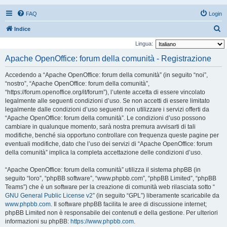
FAQ
Login
C
Indice
e
Lingua:
r
Apache OpenOffice: forum della comunità - Registrazione
c
Accedendo a “Apache OpenOffice: forum della comunità” (in seguito “noi”,
a
“nostro”, “Apache OpenOffice: forum della comunità”,
“https://forum.openoffice.org/it/forum”), l’utente accetta di essere vincolato
legalmente alle seguenti condizioni d’uso. Se non accetti di essere limitato
legalmente dalle condizioni d’uso seguenti non utilizzare i servizi offerti da
“Apache OpenOffice: forum della comunità”. Le condizioni d’uso possono
cambiare in qualunque momento, sarà nostra premura avvisarti di tali
modifiche, benché sia opportuno controllare con frequenza queste pagine per
eventuali modifiche, dato che l’uso dei servizi di “Apache OpenOffice: forum
della comunità” implica la completa accettazione delle condizioni d’uso.
“Apache OpenOffice: forum della comunità” utilizza il sistema phpBB (in
seguito “loro”, “phpBB software”, “www.phpbb.com”, “phpBB Limited”, “phpBB
Teams”) che è un software per la creazione di comunità web rilasciata sotto “
GNU General Public License v2
” (in seguito “GPL”) liberamente scaricabile da
www.phpbb.com
. Il software phpBB facilita le aree di discussione internet;
phpBB Limited non è responsabile dei contenuti e della gestione. Per ulteriori
informazioni su phpBB:
https://www.phpbb.com
.