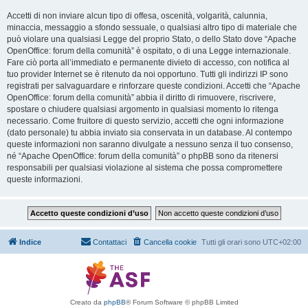
Accetti di non inviare alcun tipo di offesa, oscenità, volgarità, calunnia,
minaccia, messaggio a sfondo sessuale, o qualsiasi altro tipo di materiale che
può violare una qualsiasi Legge del proprio Stato, o dello Stato dove “Apache
OpenOffice: forum della comunità” è ospitato, o di una Legge internazionale.
Fare ciò porta all’immediato e permanente divieto di accesso, con notifica al
tuo provider Internet se è ritenuto da noi opportuno. Tutti gli indirizzi IP sono
registrati per salvaguardare e rinforzare queste condizioni. Accetti che “Apache
OpenOffice: forum della comunità” abbia il diritto di rimuovere, riscrivere,
spostare o chiudere qualsiasi argomento in qualsiasi momento lo ritenga
necessario. Come fruitore di questo servizio, accetti che ogni informazione
(dato personale) tu abbia inviato sia conservata in un database. Al contempo
queste informazioni non saranno divulgate a nessuno senza il tuo consenso,
né “Apache OpenOffice: forum della comunità” o phpBB sono da ritenersi
responsabili per qualsiasi violazione al sistema che possa compromettere
queste informazioni.
Indice
Contattaci
Cancella cookie
Tutti gli orari sono
UTC+02:00
Creato da
phpBB
® Forum Software © phpBB Limited