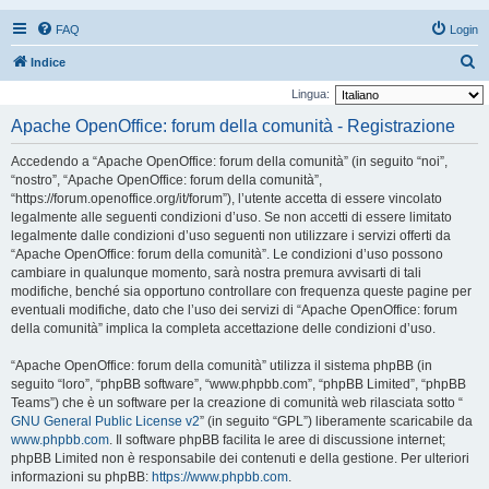
FAQ
Login
C
Indice
e
Lingua:
r
Apache OpenOffice: forum della comunità - Registrazione
c
Accedendo a “Apache OpenOffice: forum della comunità” (in seguito “noi”,
a
“nostro”, “Apache OpenOffice: forum della comunità”,
“https://forum.openoffice.org/it/forum”), l’utente accetta di essere vincolato
legalmente alle seguenti condizioni d’uso. Se non accetti di essere limitato
legalmente dalle condizioni d’uso seguenti non utilizzare i servizi offerti da
“Apache OpenOffice: forum della comunità”. Le condizioni d’uso possono
cambiare in qualunque momento, sarà nostra premura avvisarti di tali
modifiche, benché sia opportuno controllare con frequenza queste pagine per
eventuali modifiche, dato che l’uso dei servizi di “Apache OpenOffice: forum
della comunità” implica la completa accettazione delle condizioni d’uso.
“Apache OpenOffice: forum della comunità” utilizza il sistema phpBB (in
seguito “loro”, “phpBB software”, “www.phpbb.com”, “phpBB Limited”, “phpBB
Teams”) che è un software per la creazione di comunità web rilasciata sotto “
GNU General Public License v2
” (in seguito “GPL”) liberamente scaricabile da
www.phpbb.com
. Il software phpBB facilita le aree di discussione internet;
phpBB Limited non è responsabile dei contenuti e della gestione. Per ulteriori
informazioni su phpBB:
https://www.phpbb.com
.