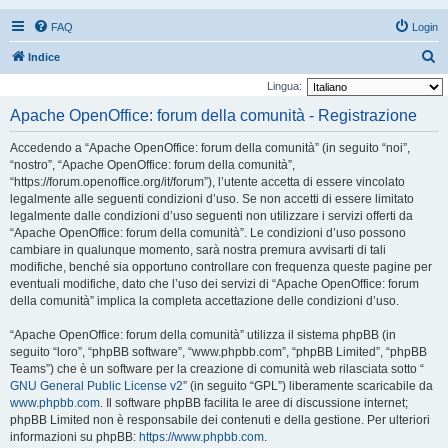
FAQ
Login
C
Indice
e
Lingua:
r
Apache OpenOffice: forum della comunità - Registrazione
c
Accedendo a “Apache OpenOffice: forum della comunità” (in seguito “noi”,
a
“nostro”, “Apache OpenOffice: forum della comunità”,
“https://forum.openoffice.org/it/forum”), l’utente accetta di essere vincolato
legalmente alle seguenti condizioni d’uso. Se non accetti di essere limitato
legalmente dalle condizioni d’uso seguenti non utilizzare i servizi offerti da
“Apache OpenOffice: forum della comunità”. Le condizioni d’uso possono
cambiare in qualunque momento, sarà nostra premura avvisarti di tali
modifiche, benché sia opportuno controllare con frequenza queste pagine per
eventuali modifiche, dato che l’uso dei servizi di “Apache OpenOffice: forum
della comunità” implica la completa accettazione delle condizioni d’uso.
“Apache OpenOffice: forum della comunità” utilizza il sistema phpBB (in
seguito “loro”, “phpBB software”, “www.phpbb.com”, “phpBB Limited”, “phpBB
Teams”) che è un software per la creazione di comunità web rilasciata sotto “
GNU General Public License v2
” (in seguito “GPL”) liberamente scaricabile da
www.phpbb.com
. Il software phpBB facilita le aree di discussione internet;
phpBB Limited non è responsabile dei contenuti e della gestione. Per ulteriori
informazioni su phpBB:
https://www.phpbb.com
.