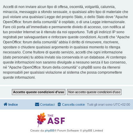
Accetti di non inviare alcun tipo di offesa, oscenità, volgarità, calunnia,
minaccia, messaggio a sfondo sessuale, o qualsiasi altro tipo di materiale che
può violare una qualsiasi Legge del proprio Stato, o dello Stato dove “Apache
OpenOffice: forum della comunità” è ospitato, o di una Legge internazionale.
Fare ciò porta all’immediato e permanente divieto di accesso, con notifica al
tuo provider Internet se è ritenuto da noi opportuno. Tutti gli indirizzi IP sono
registrati per salvaguardare e rinforzare queste condizioni. Accetti che “Apache
OpenOffice: forum della comunità” abbia il diritto di rimuovere, riscrivere,
spostare o chiudere qualsiasi argomento in qualsiasi momento lo ritenga
necessario. Come fruitore di questo servizio, accetti che ogni informazione
(dato personale) tu abbia inviato sia conservata in un database. Al contempo
queste informazioni non saranno divulgate a nessuno senza il tuo consenso,
né “Apache OpenOffice: forum della comunità” o phpBB sono da ritenersi
responsabili per qualsiasi violazione al sistema che possa compromettere
queste informazioni.
Indice
Contattaci
Cancella cookie
Tutti gli orari sono
UTC+02:00
Creato da
phpBB
® Forum Software © phpBB Limited