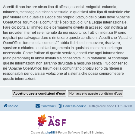
Accetti di non inviare alcun tipo di offesa, oscenità, volgarità, calunnia,
minaccia, messaggio a sfondo sessuale, o qualsiasi altro tipo di materiale che
può violare una qualsiasi Legge del proprio Stato, o dello Stato dove “Apache
OpenOffice: forum della comunità” è ospitato, o di una Legge internazionale.
Fare ciò porta all’immediato e permanente divieto di accesso, con notifica al
tuo provider Internet se è ritenuto da noi opportuno. Tutti gli indirizzi IP sono
registrati per salvaguardare e rinforzare queste condizioni. Accetti che “Apache
OpenOffice: forum della comunità” abbia il diritto di rimuovere, riscrivere,
spostare o chiudere qualsiasi argomento in qualsiasi momento lo ritenga
necessario. Come fruitore di questo servizio, accetti che ogni informazione
(dato personale) tu abbia inviato sia conservata in un database. Al contempo
queste informazioni non saranno divulgate a nessuno senza il tuo consenso,
né “Apache OpenOffice: forum della comunità” o phpBB sono da ritenersi
responsabili per qualsiasi violazione al sistema che possa compromettere
queste informazioni.
Indice
Contattaci
Cancella cookie
Tutti gli orari sono
UTC+02:00
Creato da
phpBB
® Forum Software © phpBB Limited