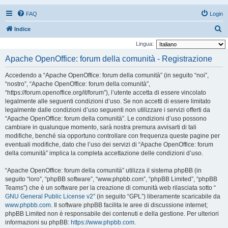
FAQ
Login
C
Indice
e
Lingua:
r
Apache OpenOffice: forum della comunità - Registrazione
c
Accedendo a “Apache OpenOffice: forum della comunità” (in seguito “noi”,
a
“nostro”, “Apache OpenOffice: forum della comunità”,
“https://forum.openoffice.org/it/forum”), l’utente accetta di essere vincolato
legalmente alle seguenti condizioni d’uso. Se non accetti di essere limitato
legalmente dalle condizioni d’uso seguenti non utilizzare i servizi offerti da
“Apache OpenOffice: forum della comunità”. Le condizioni d’uso possono
cambiare in qualunque momento, sarà nostra premura avvisarti di tali
modifiche, benché sia opportuno controllare con frequenza queste pagine per
eventuali modifiche, dato che l’uso dei servizi di “Apache OpenOffice: forum
della comunità” implica la completa accettazione delle condizioni d’uso.
“Apache OpenOffice: forum della comunità” utilizza il sistema phpBB (in
seguito “loro”, “phpBB software”, “www.phpbb.com”, “phpBB Limited”, “phpBB
Teams”) che è un software per la creazione di comunità web rilasciata sotto “
GNU General Public License v2
” (in seguito “GPL”) liberamente scaricabile da
www.phpbb.com
. Il software phpBB facilita le aree di discussione internet;
phpBB Limited non è responsabile dei contenuti e della gestione. Per ulteriori
informazioni su phpBB:
https://www.phpbb.com
.