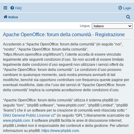
FAQ
Login
C
Indice
e
Lingua:
r
Apache OpenOffice: forum della comunità - Registrazione
c
Accedendo a “Apache OpenOffice: forum della comunità” (in seguito “noi”,
a
“nostro”, “Apache OpenOffice: forum della comunità”,
“https://forum.openoffice.org/it/forum”), l’utente accetta di essere vincolato
legalmente alle seguenti condizioni d’uso. Se non accetti di essere limitato
legalmente dalle condizioni d’uso seguenti non utilizzare i servizi offerti da
“Apache OpenOffice: forum della comunità”. Le condizioni d’uso possono
cambiare in qualunque momento, sarà nostra premura avvisarti di tali
modifiche, benché sia opportuno controllare con frequenza queste pagine per
eventuali modifiche, dato che l’uso dei servizi di “Apache OpenOffice: forum
della comunità” implica la completa accettazione delle condizioni d’uso.
“Apache OpenOffice: forum della comunità” utilizza il sistema phpBB (in
seguito “loro”, “phpBB software”, “www.phpbb.com”, “phpBB Limited”, “phpBB
Teams”) che è un software per la creazione di comunità web rilasciata sotto “
GNU General Public License v2
” (in seguito “GPL”) liberamente scaricabile da
www.phpbb.com
. Il software phpBB facilita le aree di discussione internet;
phpBB Limited non è responsabile dei contenuti e della gestione. Per ulteriori
informazioni su phpBB:
https://www.phpbb.com
.