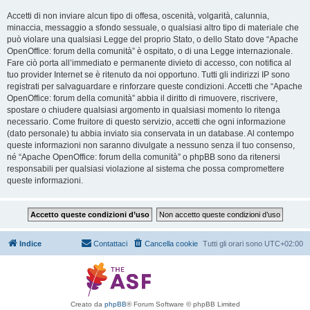
Accetti di non inviare alcun tipo di offesa, oscenità, volgarità, calunnia,
minaccia, messaggio a sfondo sessuale, o qualsiasi altro tipo di materiale che
può violare una qualsiasi Legge del proprio Stato, o dello Stato dove “Apache
OpenOffice: forum della comunità” è ospitato, o di una Legge internazionale.
Fare ciò porta all’immediato e permanente divieto di accesso, con notifica al
tuo provider Internet se è ritenuto da noi opportuno. Tutti gli indirizzi IP sono
registrati per salvaguardare e rinforzare queste condizioni. Accetti che “Apache
OpenOffice: forum della comunità” abbia il diritto di rimuovere, riscrivere,
spostare o chiudere qualsiasi argomento in qualsiasi momento lo ritenga
necessario. Come fruitore di questo servizio, accetti che ogni informazione
(dato personale) tu abbia inviato sia conservata in un database. Al contempo
queste informazioni non saranno divulgate a nessuno senza il tuo consenso,
né “Apache OpenOffice: forum della comunità” o phpBB sono da ritenersi
responsabili per qualsiasi violazione al sistema che possa compromettere
queste informazioni.
Indice
Contattaci
Cancella cookie
Tutti gli orari sono
UTC+02:00
Creato da
phpBB
® Forum Software © phpBB Limited