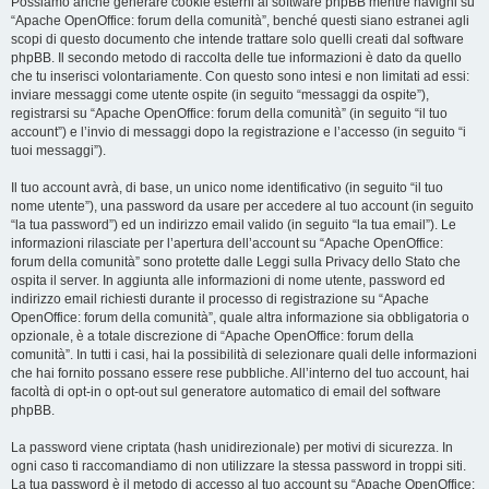
Possiamo anche generare cookie esterni al software phpBB mentre navighi su
“Apache OpenOffice: forum della comunità”, benché questi siano estranei agli
scopi di questo documento che intende trattare solo quelli creati dal software
phpBB. Il secondo metodo di raccolta delle tue informazioni è dato da quello
che tu inserisci volontariamente. Con questo sono intesi e non limitati ad essi:
inviare messaggi come utente ospite (in seguito “messaggi da ospite”),
registrarsi su “Apache OpenOffice: forum della comunità” (in seguito “il tuo
account”) e l’invio di messaggi dopo la registrazione e l’accesso (in seguito “i
tuoi messaggi”).
Il tuo account avrà, di base, un unico nome identificativo (in seguito “il tuo
nome utente”), una password da usare per accedere al tuo account (in seguito
“la tua password”) ed un indirizzo email valido (in seguito “la tua email”). Le
informazioni rilasciate per l’apertura dell’account su “Apache OpenOffice:
forum della comunità” sono protette dalle Leggi sulla Privacy dello Stato che
ospita il server. In aggiunta alle informazioni di nome utente, password ed
indirizzo email richiesti durante il processo di registrazione su “Apache
OpenOffice: forum della comunità”, quale altra informazione sia obbligatoria o
opzionale, è a totale discrezione di “Apache OpenOffice: forum della
comunità”. In tutti i casi, hai la possibilità di selezionare quali delle informazioni
che hai fornito possano essere rese pubbliche. All’interno del tuo account, hai
facoltà di opt-in o opt-out sul generatore automatico di email del software
phpBB.
La password viene criptata (hash unidirezionale) per motivi di sicurezza. In
ogni caso ti raccomandiamo di non utilizzare la stessa password in troppi siti.
La tua password è il metodo di accesso al tuo account su “Apache OpenOffice: