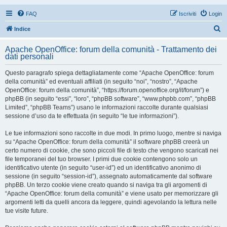
FAQ
Iscriviti
Login
C
Indice
e
Apache OpenOffice: forum della comunità - Trattamento dei
r
dati personali
c
Questo paragrafo spiega dettagliatamente come “Apache OpenOffice: forum
a
della comunità” ed eventuali affiliati (in seguito “noi”, “nostro”, “Apache
OpenOffice: forum della comunità”, “https://forum.openoffice.org/it/forum”) e
phpBB (in seguito “essi”, “loro”, “phpBB software”, “www.phpbb.com”, “phpBB
Limited”, “phpBB Teams”) usano le informazioni raccolte durante qualsiasi
sessione d’uso da te effettuata (in seguito “le tue informazioni”).
Le tue informazioni sono raccolte in due modi. In primo luogo, mentre si naviga
su “Apache OpenOffice: forum della comunità” il software phpBB creerà un
certo numero di cookie, che sono piccoli file di testo che vengono scaricati nei
file temporanei del tuo browser. I primi due cookie contengono solo un
identificativo utente (in seguito “user-id”) ed un identificativo anonimo di
sessione (in seguito “session-id”), assegnato automaticamente dal software
phpBB. Un terzo cookie viene creato quando si naviga tra gli argomenti di
“Apache OpenOffice: forum della comunità” e viene usato per memorizzare gli
argomenti letti da quelli ancora da leggere, quindi agevolando la lettura nelle
tue visite future.