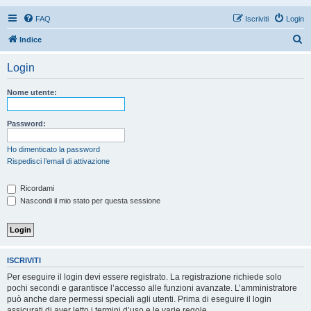
FAQ
Iscriviti
Login
C
Indice
e
Login
r
c
Nome utente:
a
Password:
Ho dimenticato la password
Rispedisci l’email di attivazione
Ricordami
Nascondi il mio stato per questa sessione
ISCRIVITI
Per eseguire il login devi essere registrato. La registrazione richiede solo
pochi secondi e garantisce l’accesso alle funzioni avanzate. L’amministratore
può anche dare permessi speciali agli utenti. Prima di eseguire il login
assicurati di aver letto i termini d’uso e le varie regole.