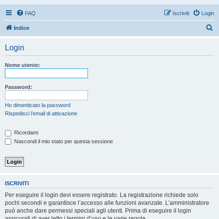
FAQ
Iscriviti
Login
C
Indice
e
Login
r
c
Nome utente:
a
Password:
Ho dimenticato la password
Rispedisci l’email di attivazione
Ricordami
Nascondi il mio stato per questa sessione
ISCRIVITI
Per eseguire il login devi essere registrato. La registrazione richiede solo
pochi secondi e garantisce l’accesso alle funzioni avanzate. L’amministratore
può anche dare permessi speciali agli utenti. Prima di eseguire il login
assicurati di aver letto i termini d’uso e le varie regole.