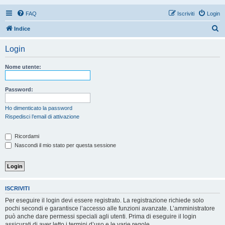
FAQ
Iscriviti
Login
C
Indice
e
Login
r
c
Nome utente:
a
Password:
Ho dimenticato la password
Rispedisci l’email di attivazione
Ricordami
Nascondi il mio stato per questa sessione
ISCRIVITI
Per eseguire il login devi essere registrato. La registrazione richiede solo
pochi secondi e garantisce l’accesso alle funzioni avanzate. L’amministratore
può anche dare permessi speciali agli utenti. Prima di eseguire il login
assicurati di aver letto i termini d’uso e le varie regole.