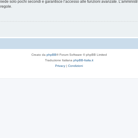
ichiede solo pochi secondi e garantisce l’accesso alle funzioni avanzate. L’amminist
 regole.
Creato da
phpBB
® Forum Software © phpBB Limited
Traduzione Italiana
phpBB-Italia.it
Privacy
|
Condizioni