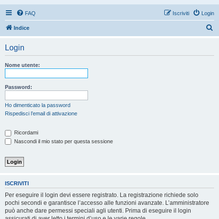
FAQ
Iscriviti
Login
C
Indice
e
Login
r
c
Nome utente:
a
Password:
Ho dimenticato la password
Rispedisci l’email di attivazione
Ricordami
Nascondi il mio stato per questa sessione
ISCRIVITI
Per eseguire il login devi essere registrato. La registrazione richiede solo
pochi secondi e garantisce l’accesso alle funzioni avanzate. L’amministratore
può anche dare permessi speciali agli utenti. Prima di eseguire il login
assicurati di aver letto i termini d’uso e le varie regole.