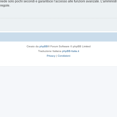
ichiede solo pochi secondi e garantisce l’accesso alle funzioni avanzate. L’amminist
 regole.
Creato da
phpBB
® Forum Software © phpBB Limited
Traduzione Italiana
phpBB-Italia.it
Privacy
|
Condizioni