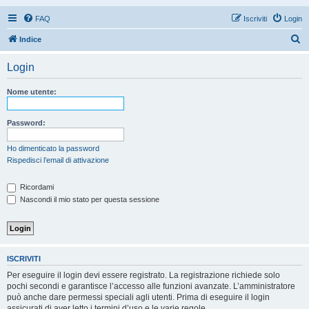
FAQ
Iscriviti
Login
C
Indice
e
Login
r
c
Nome utente:
a
Password:
Ho dimenticato la password
Rispedisci l’email di attivazione
Ricordami
Nascondi il mio stato per questa sessione
ISCRIVITI
Per eseguire il login devi essere registrato. La registrazione richiede solo
pochi secondi e garantisce l’accesso alle funzioni avanzate. L’amministratore
può anche dare permessi speciali agli utenti. Prima di eseguire il login
assicurati di aver letto i termini d’uso e le varie regole.