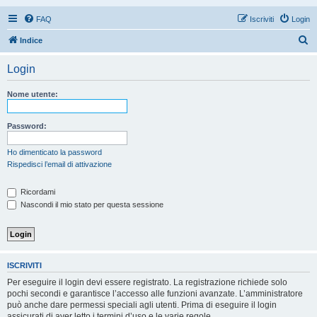
FAQ
Iscriviti
Login
C
Indice
e
Login
r
c
Nome utente:
a
Password:
Ho dimenticato la password
Rispedisci l’email di attivazione
Ricordami
Nascondi il mio stato per questa sessione
ISCRIVITI
Per eseguire il login devi essere registrato. La registrazione richiede solo
pochi secondi e garantisce l’accesso alle funzioni avanzate. L’amministratore
può anche dare permessi speciali agli utenti. Prima di eseguire il login
assicurati di aver letto i termini d’uso e le varie regole.