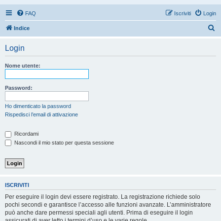
FAQ
Iscriviti
Login
C
Indice
e
Login
r
c
Nome utente:
a
Password:
Ho dimenticato la password
Rispedisci l’email di attivazione
Ricordami
Nascondi il mio stato per questa sessione
ISCRIVITI
Per eseguire il login devi essere registrato. La registrazione richiede solo
pochi secondi e garantisce l’accesso alle funzioni avanzate. L’amministratore
può anche dare permessi speciali agli utenti. Prima di eseguire il login
assicurati di aver letto i termini d’uso e le varie regole.