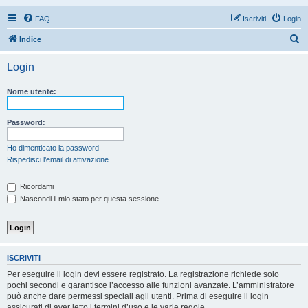
FAQ
Iscriviti
Login
C
Indice
e
Login
r
c
Nome utente:
a
Password:
Ho dimenticato la password
Rispedisci l’email di attivazione
Ricordami
Nascondi il mio stato per questa sessione
ISCRIVITI
Per eseguire il login devi essere registrato. La registrazione richiede solo
pochi secondi e garantisce l’accesso alle funzioni avanzate. L’amministratore
può anche dare permessi speciali agli utenti. Prima di eseguire il login
assicurati di aver letto i termini d’uso e le varie regole.