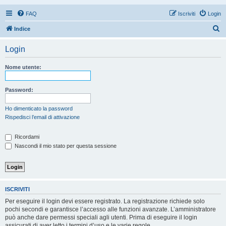
FAQ
Iscriviti
Login
C
Indice
e
Login
r
c
Nome utente:
a
Password:
Ho dimenticato la password
Rispedisci l’email di attivazione
Ricordami
Nascondi il mio stato per questa sessione
ISCRIVITI
Per eseguire il login devi essere registrato. La registrazione richiede solo
pochi secondi e garantisce l’accesso alle funzioni avanzate. L’amministratore
può anche dare permessi speciali agli utenti. Prima di eseguire il login
assicurati di aver letto i termini d’uso e le varie regole.