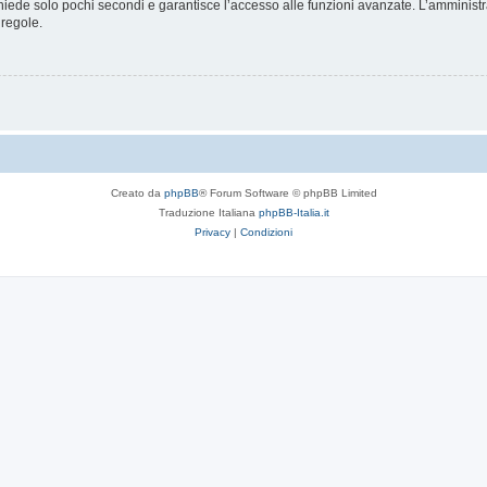
ichiede solo pochi secondi e garantisce l’accesso alle funzioni avanzate. L’amminist
 regole.
Creato da
phpBB
® Forum Software © phpBB Limited
Traduzione Italiana
phpBB-Italia.it
Privacy
|
Condizioni