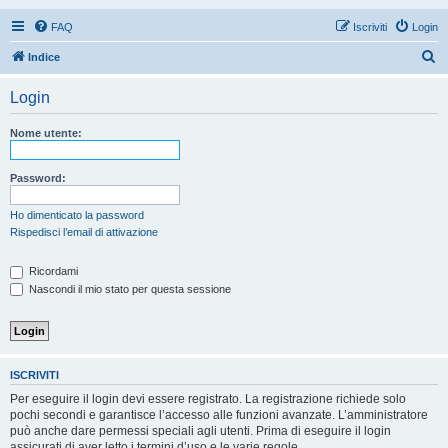
FAQ
Iscriviti
Login
C
Indice
e
Login
r
c
Nome utente:
a
Password:
Ho dimenticato la password
Rispedisci l’email di attivazione
Ricordami
Nascondi il mio stato per questa sessione
ISCRIVITI
Per eseguire il login devi essere registrato. La registrazione richiede solo
pochi secondi e garantisce l’accesso alle funzioni avanzate. L’amministratore
può anche dare permessi speciali agli utenti. Prima di eseguire il login
assicurati di aver letto i termini d’uso e le varie regole.