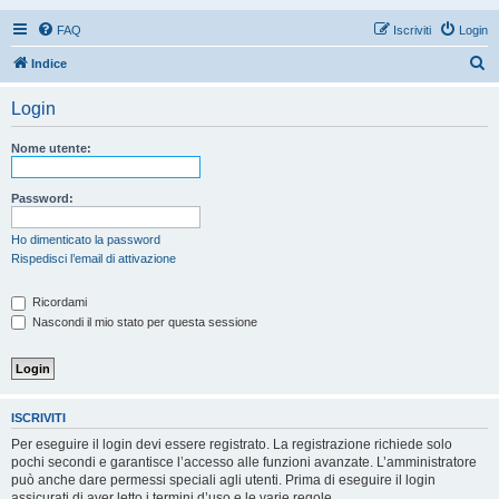
FAQ
Iscriviti
Login
C
Indice
e
Login
r
c
Nome utente:
a
Password:
Ho dimenticato la password
Rispedisci l’email di attivazione
Ricordami
Nascondi il mio stato per questa sessione
ISCRIVITI
Per eseguire il login devi essere registrato. La registrazione richiede solo
pochi secondi e garantisce l’accesso alle funzioni avanzate. L’amministratore
può anche dare permessi speciali agli utenti. Prima di eseguire il login
assicurati di aver letto i termini d’uso e le varie regole.