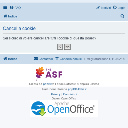
FAQ
Iscriviti
Login
C
Indice
e
Cancella cookie
r
c
Sei sicuro di volere cancellare tutti i cookie di questa Board?
a
Indice
Contattaci
Cancella cookie
Tutti gli orari sono
UTC+02:00
Creato da
phpBB
® Forum Software © phpBB Limited
Traduzione Italiana
phpBB-Italia.it
Privacy
|
Condizioni
Ottieni OpenOffice