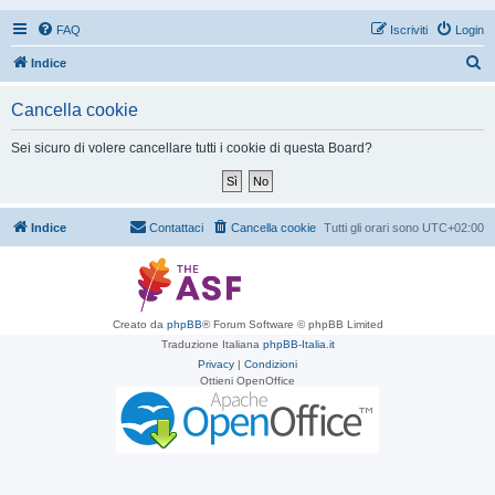
FAQ
Iscriviti
Login
C
Indice
e
Cancella cookie
r
c
Sei sicuro di volere cancellare tutti i cookie di questa Board?
a
Indice
Contattaci
Cancella cookie
Tutti gli orari sono
UTC+02:00
Creato da
phpBB
® Forum Software © phpBB Limited
Traduzione Italiana
phpBB-Italia.it
Privacy
|
Condizioni
Ottieni OpenOffice