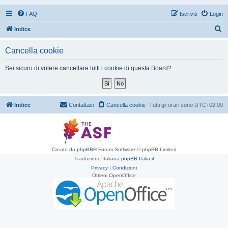
FAQ
Iscriviti
Login
C
Indice
e
Cancella cookie
r
c
Sei sicuro di volere cancellare tutti i cookie di questa Board?
a
Indice
Contattaci
Cancella cookie
Tutti gli orari sono
UTC+02:00
Creato da
phpBB
® Forum Software © phpBB Limited
Traduzione Italiana
phpBB-Italia.it
Privacy
|
Condizioni
Ottieni OpenOffice