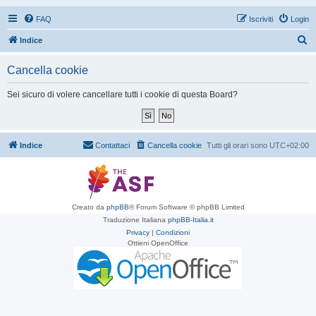
FAQ
Iscriviti
Login
C
Indice
e
Cancella cookie
r
c
Sei sicuro di volere cancellare tutti i cookie di questa Board?
a
Indice
Contattaci
Cancella cookie
Tutti gli orari sono
UTC+02:00
Creato da
phpBB
® Forum Software © phpBB Limited
Traduzione Italiana
phpBB-Italia.it
Privacy
|
Condizioni
Ottieni OpenOffice