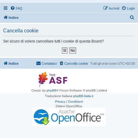
FAQ
Iscriviti
Login
C
Indice
e
Cancella cookie
r
c
Sei sicuro di volere cancellare tutti i cookie di questa Board?
a
Indice
Contattaci
Cancella cookie
Tutti gli orari sono
UTC+02:00
Creato da
phpBB
® Forum Software © phpBB Limited
Traduzione Italiana
phpBB-Italia.it
Privacy
|
Condizioni
Ottieni OpenOffice