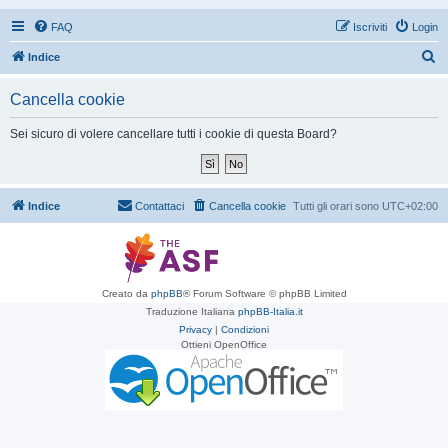
FAQ
Iscriviti
Login
C
Indice
e
Cancella cookie
r
c
Sei sicuro di volere cancellare tutti i cookie di questa Board?
a
Indice
Contattaci
Cancella cookie
Tutti gli orari sono
UTC+02:00
Creato da
phpBB
® Forum Software © phpBB Limited
Traduzione Italiana
phpBB-Italia.it
Privacy
|
Condizioni
Ottieni OpenOffice