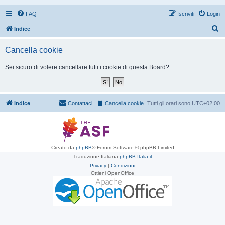
FAQ
Iscriviti
Login
C
Indice
e
Cancella cookie
r
c
Sei sicuro di volere cancellare tutti i cookie di questa Board?
a
Indice
Contattaci
Cancella cookie
Tutti gli orari sono
UTC+02:00
Creato da
phpBB
® Forum Software © phpBB Limited
Traduzione Italiana
phpBB-Italia.it
Privacy
|
Condizioni
Ottieni OpenOffice